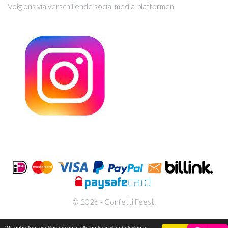
Volg ons via verschillende social media-platformen
© 2026 - Confetti Feest.
Wij gebruiken cookies om onze site en jouw shopbeleving te