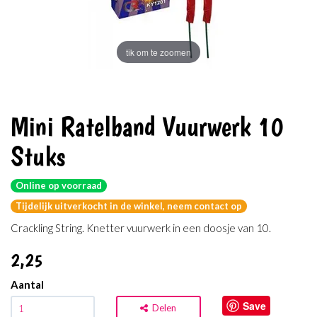
tik om te zoomen
Mini Ratelband Vuurwerk 10
Stuks
Online op voorraad
Tijdelijk uitverkocht in de winkel, neem contact op
Crackling String. Knetter vuurwerk in een doosje van 10.
2
,25
Aantal
Save
Delen