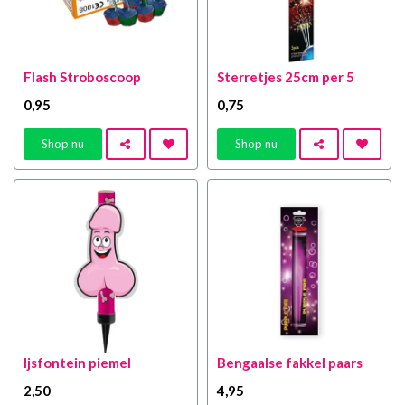
Flash Stroboscoop
Sterretjes 25cm per 5
0
,95
0
,75
Shop nu
Shop nu
Ijsfontein piemel
Bengaalse fakkel paars
2
,50
4
,95