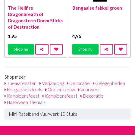
The Hellfire
Bengaalse fakkel groen
Dragonbreath of
Dragonstorm Doom Sticks
of Destruction
1
,95
4
,95
Shop nu
Shop nu
Shop meer
Themafeesten
Verjaardag
Decoratie
Gelegenheden
Bengaalse fakkels
Oud en nieuw
Vuurwerk
Kampioensfeest
Kampioensfeest
Decoratie
Halloween Thema's
Mini Ratelband Vuurwerk 10 Stuks