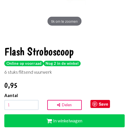
tik om te zoomen
Flash Stroboscoop
Online op voorraad
Nog 2 in de winkel
6 stuks flitsend vuurwerk
0
,95
Aantal
Save
Delen
In winkelwagen