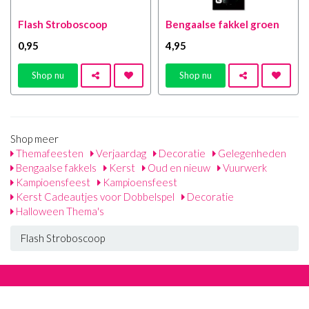
Flash Stroboscoop
Bengaalse fakkel groen
0
,95
4
,95
Shop nu
Shop nu
Shop meer
Themafeesten
Verjaardag
Decoratie
Gelegenheden
Bengaalse fakkels
Kerst
Oud en nieuw
Vuurwerk
Kampioensfeest
Kampioensfeest
Kerst Cadeautjes voor Dobbelspel
Decoratie
Halloween Thema's
Flash Stroboscoop