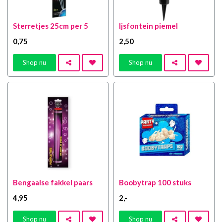
Sterretjes 25cm per 5
Ijsfontein piemel
0
,75
2
,50
Shop nu
Shop nu
Bengaalse fakkel paars
Boobytrap 100 stuks
4
,95
2
,-
Shop nu
Shop nu