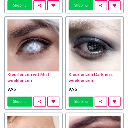
Shop nu
Shop nu
Kleurlenzen wit Mist
Kleurlenzen Darkness
weeklenzen
weeklenzen
9
,95
9
,95
Shop nu
Shop nu