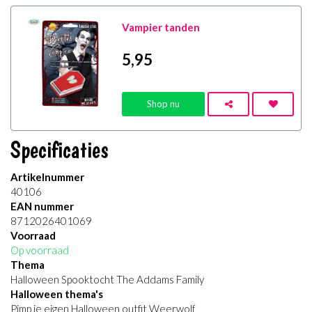
Vampier tanden
5
,95
Shop nu
Specificaties
Artikelnummer
40106
EAN nummer
8712026401069
Voorraad
Op voorraad
Thema
Halloween Spooktocht The Addams Family
Halloween thema's
Pimp je eigen Halloween outfit Weerwolf