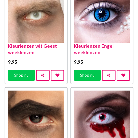
Kleurlenzen wit Geest
Kleurlenzen Engel
weeklenzen
weeklenzen
9
,95
9
,95
Shop nu
Shop nu