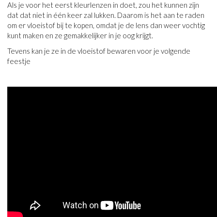
Als je voor het eerst kleurlenzen in doet, zou het kunnen zijn
dat dat niet in één keer zal lukken. Daarom is het aan te raden
om er vloeistof bij te kopen, omdat je de lens dan weer vochtig
kunt maken en ze gemakkelijker in je oog krijgt.
Tevens kan je ze in de vloeistof bewaren voor je volgende
feestje