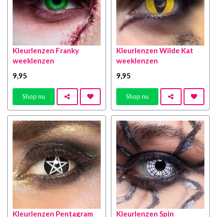
Kleurlenzen Franky
Kleurlenzen Wilde Kat
weeklenzen
weeklenzen
9
,95
9
,95
Shop nu
Shop nu
Kleurlenzen Pentagram
Kleurlenzen Spin