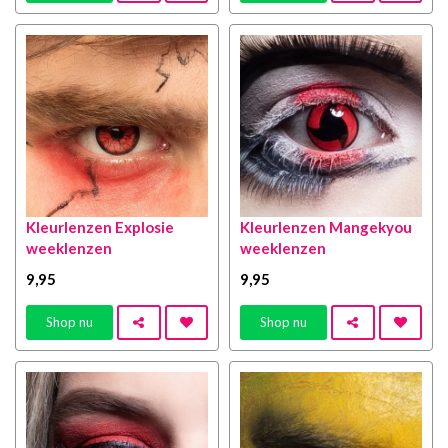
Kleurlenzen Explosie
Kleurlenzen Mangekyou
weeklenzen
weeklenzen
9
,95
9
,95
Shop nu
Shop nu