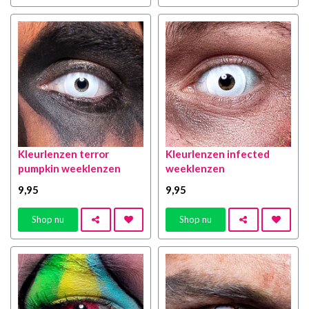
Kleurlenzen terror
Kleurlenzen infected
pumpkin weeklenzen
weeklenzen
9
,95
9
,95
Shop nu
Shop nu