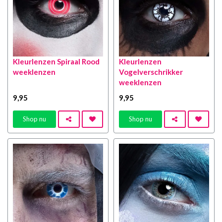
Kleurlenzen Spiraal Rood
Kleurlenzen
weeklenzen
Vogelverschrikker
weeklenzen
9
,95
9
,95
Shop nu
Shop nu