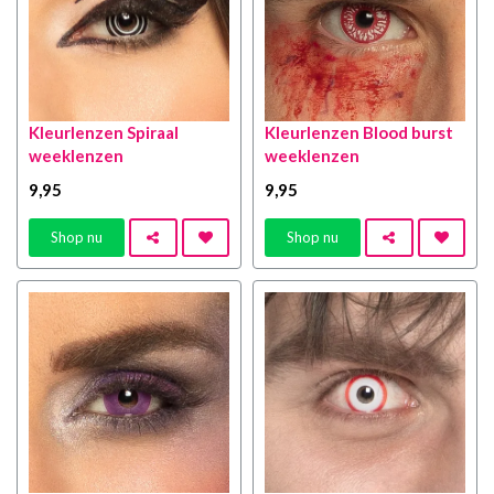
Kleurlenzen Spiraal
Kleurlenzen Blood burst
weeklenzen
weeklenzen
9
,95
9
,95
Shop nu
Shop nu