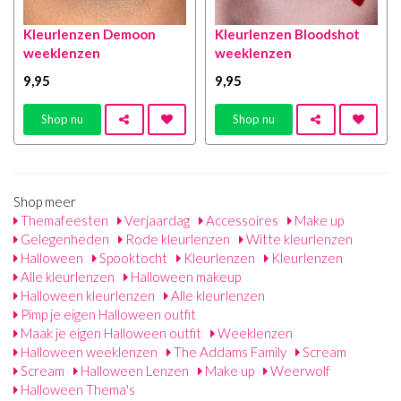
Kleurlenzen Demoon
Kleurlenzen Bloodshot
weeklenzen
weeklenzen
9
,95
9
,95
Shop nu
Shop nu
Shop meer
Themafeesten
Verjaardag
Accessoires
Make up
Gelegenheden
Rode kleurlenzen
Witte kleurlenzen
Halloween
Spooktocht
Kleurlenzen
Kleurlenzen
Alle kleurlenzen
Halloween makeup
Halloween kleurlenzen
Alle kleurlenzen
Pimp je eigen Halloween outfit
Maak je eigen Halloween outfit
Weeklenzen
Halloween weeklenzen
The Addams Family
Scream
Scream
Halloween Lenzen
Make up
Weerwolf
Halloween Thema's