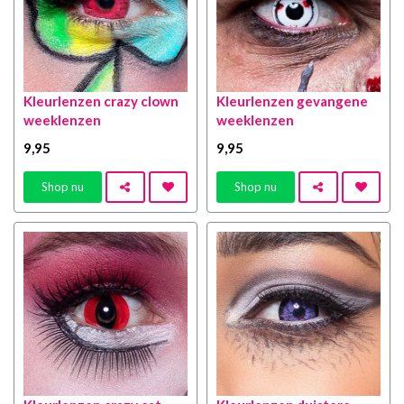
Kleurlenzen crazy clown
Kleurlenzen gevangene
weeklenzen
weeklenzen
9
,95
9
,95
Shop nu
Shop nu