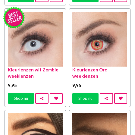
Kleurlenzen wit Zombie
Kleurlenzen Orc
weeklenzen
weeklenzen
9
,95
9
,95
Shop nu
Shop nu