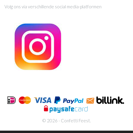
Volg ons via verschillende social media-platformen
© 2026 - Confetti Feest.