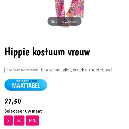
tik om te zoomen
Hippie kostuum vrouw
-
blouse met gilet, broek en hoofdband
Kostuum bestaat uit:
27
,50
Selecteer uw maat
S
XL
M/L