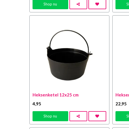
Shop nu
S
Heksenketel 12x25 cm
Heksen
4
,95
22
,95
Shop nu
S