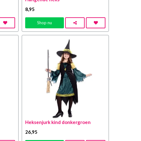
8
,95
Shop nu
Heksenjurk kind donkergroen
26
,95