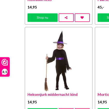
14
,95
45
,-
Shop nu
S
8,5
Heksenjurk middernacht kind
Mortic
14
,95
14
,95