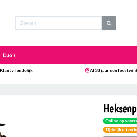
Wi
Duo´s
Klantvriendelijk
Al 33 jaar een feestwin
Heksenp
Online op voorr
Tijdelijk uitver