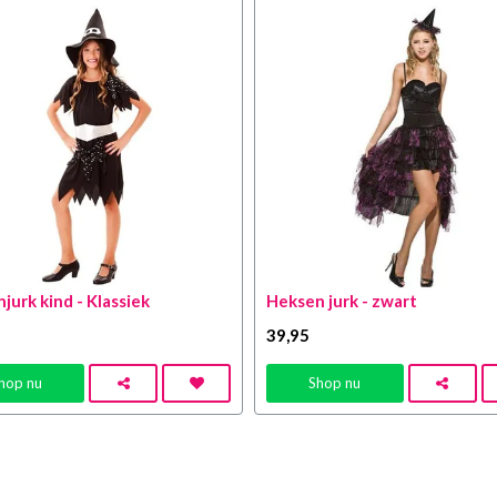
jurk kind - Klassiek
Heksen jurk - zwart
39
,95
hop nu
Shop nu