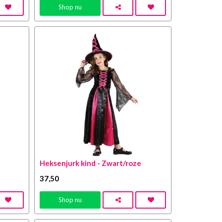
Shop nu
Heksenjurk kind - Zwart/roze
37
,50
Shop nu