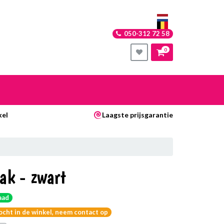
050-312 72 58
0
nkelwagen
kel
Laagste prijsgarantie
Uw winkelwagen is leeg.
Vul hem met producten.
ak - zwart
aad
kocht in de winkel, neem contact op