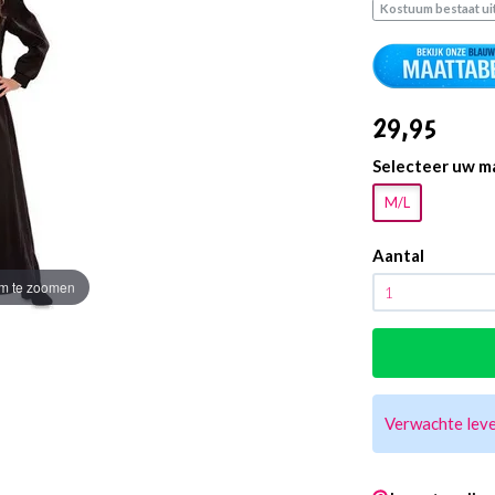
Kostuum bestaat uit
29
,95
Selecteer uw m
M/L
Aantal
m te zoomen
Verwachte lev