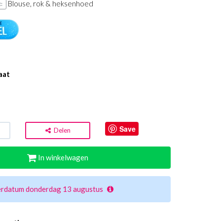
Blouse, rok & heksenhoed
:
aat
Save
Delen
In winkelwagen
erdatum donderdag 13 augustus