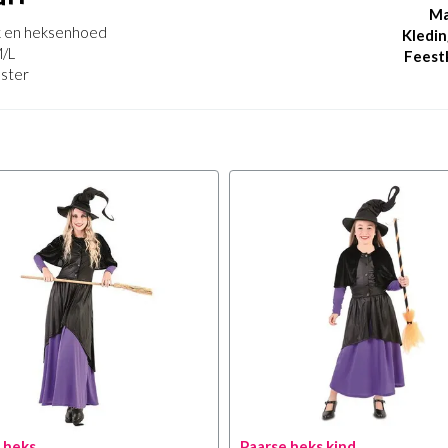
Ma
ok en heksenhoed
Kledin
M/L
Feest
ester
 heks
Paarse heks kind