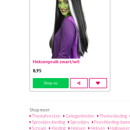
Heksenpruik zwart/wit
8
,95
Shop nu
Shop meer
Themafeesten
Gelegenheden
Thema kleding
Sprookjes kleding
Sprookjes
Feestkleding dam
Scream
Kleding
Heksen
Heksen
Halloween