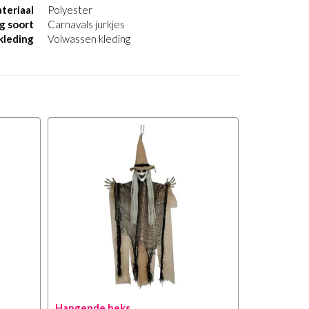
teriaal
Polyester
g soort
Carnavals jurkjes
kleding
Volwassen kleding
Hangende heks