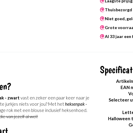
Laagste prijsg
Thuisbezorgd 
Niet goed, gel
Grote voorra
Al 33 jaar een
Specificat
Artikel
en?
EAN 
Vo
k - zwart
vast en zeker een paar keer naar je
Selecteer 
rte jurkjes niets voor jou? Met het
heksenpak -
ange rok met een blouse inclusief heksenhoed.
Lett
die van jezelf al wel!
Halloween 
G
art