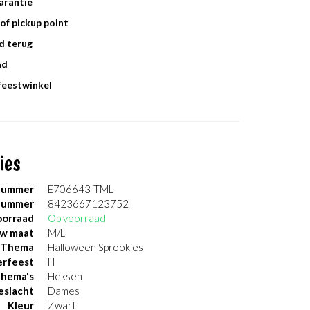
arantie
of pickup point
d terug
ad
 feestwinkel
ies
nummer
E706643-TML
nummer
8423667123752
orraad
Op voorraad
uw maat
M/L
Thema
Halloween Sprookjes
erfeest
H
thema's
Heksen
eslacht
Dames
Kleur
Zwart