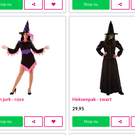
hop nu
Shop nu
 jurk - roze
Heksenpak - zwart
29
,95
hop nu
Shop nu