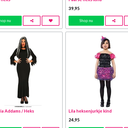
39
,95
hop nu
Shop nu
ia Addams / Heks
Lila heksenjurkje kind
24
,95