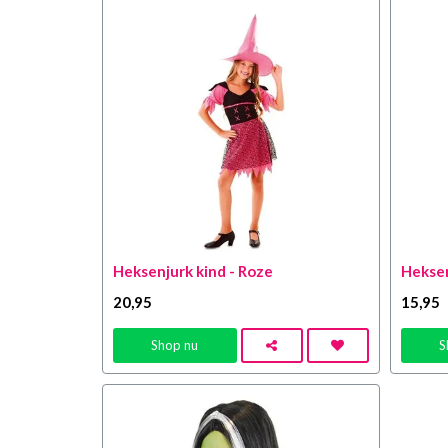
Heksenjurk kind - Roze
Heksen
20
,95
15
,95
Shop nu
S