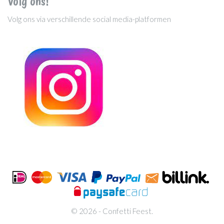
Volg ons!
Volg ons via verschillende social media-platformen
© 2026 - Confetti Feest.