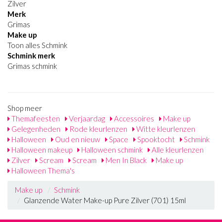
Zilver
Merk
Grimas
Make up
Toon alles Schmink
Schmink merk
Grimas schmink
Shop meer
Themafeesten
Verjaardag
Accessoires
Make up
Gelegenheden
Rode kleurlenzen
Witte kleurlenzen
Halloween
Oud en nieuw
Space
Spooktocht
Schmink
Halloween makeup
Halloween schmink
Alle kleurlenzen
Zilver
Scream
Scream
Men In Black
Make up
Halloween Thema's
Make up
Schmink
Glanzende Water Make-up Pure Zilver (701) 15ml