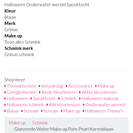
Halloween Onderwater wereld Spooktocht
Kleur
Blauw
Merk
Grimas
Make up
Toon alles Schmink
Schmink merk
Grimas schmink
Shop meer
Themafeesten
Verjaardag
Accessoires
Make up
Gelegenheden
Rode kleurlenzen
Witte kleurlenzen
Halloween
Spooktocht
Schmink
Halloween makeup
Halloween schmink
Alle kleurlenzen
Onderwater wereld
Blauw
Scream
Scream
Make up
Halloween Thema's
Make up
Schmink
Glanzende Water Make-up Pure Pearl Korenblauw