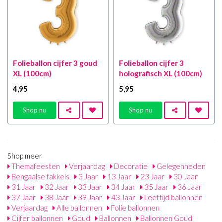
Folieballon cijfer 3 goud
Folieballon cijfer 3
XL (100cm)
holografisch XL (100cm)
4
,95
5
,95
Shop nu
Shop nu
Shop meer
Themafeesten
Verjaardag
Decoratie
Gelegenheden
Bengaalse fakkels
3 Jaar
13 Jaar
23 Jaar
30 Jaar
31 Jaar
32 Jaar
33 Jaar
34 Jaar
35 Jaar
36 Jaar
37 Jaar
38 Jaar
39 Jaar
43 Jaar
Leeftijd ballonnen
Verjaardag
Alle ballonnen
Folie ballonnen
Cijfer ballonnen
Goud
Ballonnen
Ballonnen Goud