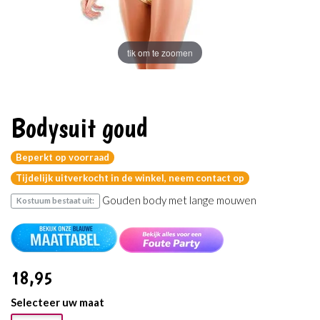
tik om te zoomen
Bodysuit goud
Beperkt op voorraad
Tijdelijk uitverkocht in de winkel, neem contact op
Gouden body met lange mouwen
Kostuum bestaat uit:
18
,95
Selecteer uw maat