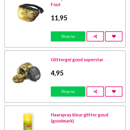
Fout
11
,95
Shop nu
Glittergel goud superstar
4
,95
Shop nu
Haarspray kleur glitter goud
(goodmark)