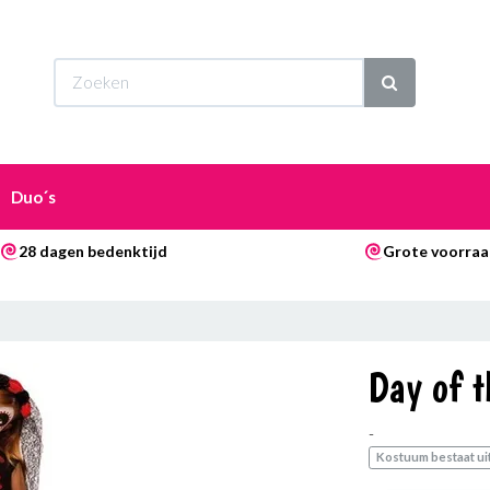
Wi
Duo´s
28 dagen bedenktijd
Grote voorra
Day of t
-
Kostuum bestaat uit