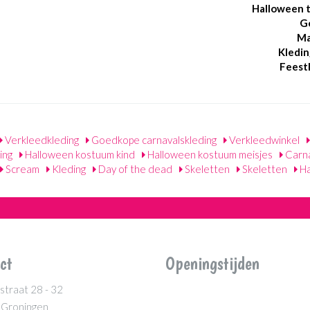
Halloween 
G
Ma
Kledin
Feest
Verkleedkleding
Goedkope carnavalskleding
Verkleedwinkel
ing
Halloween kostuum kind
Halloween kostuum meisjes
Carna
Scream
Kleding
Day of the dead
Skeletten
Skeletten
Ha
ct
Openingstijden
straat 28 - 32
 Groningen