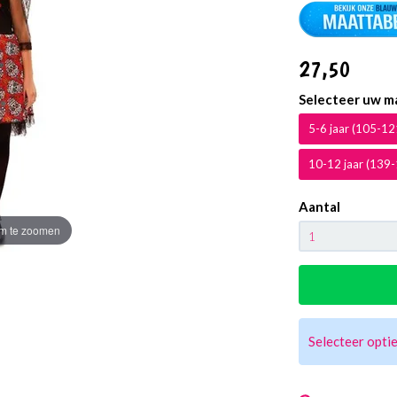
27
,50
Selecteer uw m
5-6 jaar (105-1
10-12 jaar (139
Aantal
m te zoomen
Selecteer optie