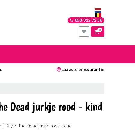
050-312 72 58
0
nkelwagen
ad
Laagste prijsgarantie
Uw winkelwagen is leeg.
Vul hem met producten.
he Dead jurkje rood - kind
Day of the Dead jurkje rood - kind
: