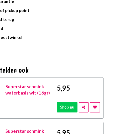
arantie
of pickup point
d terug
ad
 feestwinkel
telden ook
Superstar schmink
5
,95
waterbasis wit (16gr)
Shop nu
Superstar schmink
5
,95