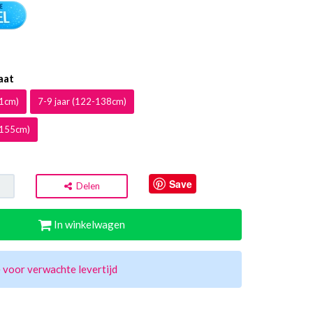
aat
21cm)
7-9 jaar (122-138cm)
-155cm)
Save
Delen
In winkelwagen
 voor verwachte levertijd