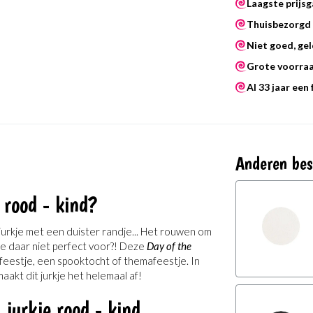
Laagste prijsg
Thuisbezorgd 
Niet goed, gel
Grote voorra
Al 33 jaar een
Anderen bes
 rood - kind?
k jurkje met een duister randje... Het rouwen om
kje daar niet perfect voor?! Deze
Day of the
 feestje, een spooktocht of themafeestje. In
aakt dit jurkje het helemaal af!
jurkje rood - kind