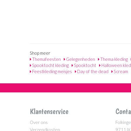
Shop meer
Themafeesten
Gelegenheden
Thema kleding
Spooktocht kleding
Spooktocht
Halloween kled
Feestkleding meisjes
Day of the dead
Scream
Klantenservice
Conta
Over ons
Folkinge
Verzendkosten
9711JX