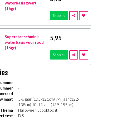
waterbasis zwart
(16gr)
Shop nu
Superstar schmink
5
,95
waterbasis vuur rood
(16gr)
Shop nu
ies
nummer
-
nummer
-
orraad
-
uw maat
5-6 jaar (105-121cm) 7-9 jaar (122-
138cm) 10-12 jaar (139-155cm)
Thema
Halloween Spooktocht
erfeest
D S