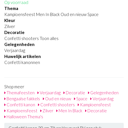
Op voorraad
Thema
Kampioensfeest Men In Black Oud en nieuw Space
Kleur
Zilver
Decoratie
Confetti shooters Toon alles
Gelegenheden
Verjaardag
Huwelijk artikelen
Confetti kanonnen
Shop meer
Themafeesten
Verjaardag
Decoratie
Gelegenheden
Bengaalse fakkels
Oud en nieuw
Space
Verjaardag
Confetti kanon
Confetti shooters
Kampioensfeest
Kampioensfeest
Zilver
Men In Black
Decoratie
Halloween Thema's
Confetti kanon 30 cm Zilver kleurvast BV per stuk