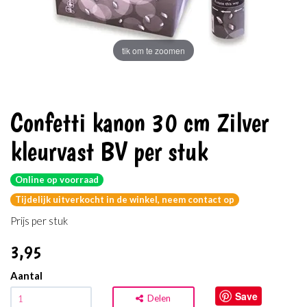
tik om te zoomen
Confetti kanon 30 cm Zilver
kleurvast BV per stuk
Online op voorraad
Tijdelijk uitverkocht in de winkel, neem contact op
Prijs per stuk
3
,95
Aantal
Save
Delen