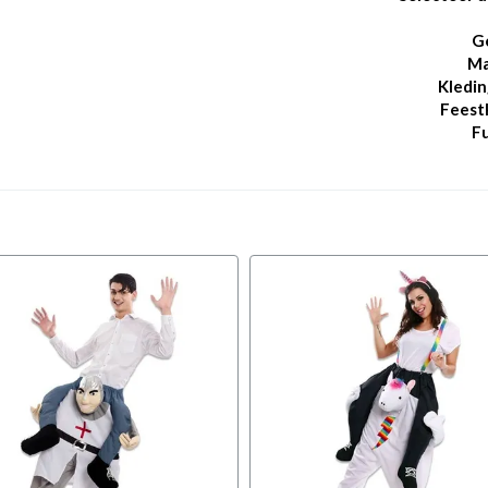
G
Ma
Kledin
Feest
Fu