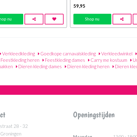
59
,95
hop nu
Shop nu
Verkleedkleding
Goedkope carnavalskleding
Verkleedwinkel
Feestkleding heren
Feestkleding dames
Carry me kostuum
Un
pakken
Dieren kleding dames
Dieren kleding heren
Dieren kle
ct
Openingstijden
straat 28 - 32
 Groningen
Maandag
13:00 - 18:0