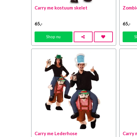
Carry me kostuum skelet
Zombie
65
,-
65
,-
Shop nu
S
Carry me Lederhose
Carry