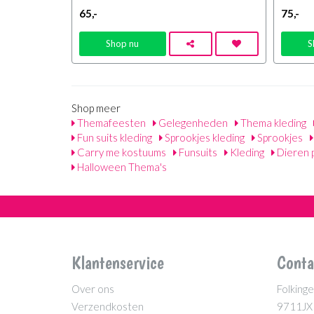
65
,-
75
,-
Shop nu
S
Shop meer
Themafeesten
Gelegenheden
Thema kleding
Fun suits kleding
Sprookjes kleding
Sprookjes
Carry me kostuums
Funsuits
Kleding
Dieren 
Halloween Thema's
Klantenservice
Conta
Over ons
Folkinge
Verzendkosten
9711JX