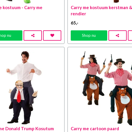
 kostuum - Carry me
Carry me kostuum kerstman 
rendier
65
,-
hop nu
Shop nu
 me Donald Trump Kosutum
Carry me cartoon paard