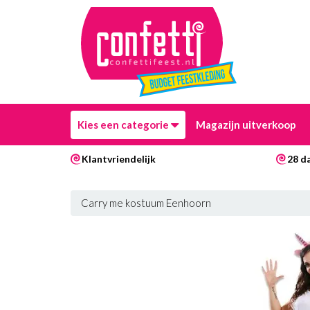
Kies een categorie
Magazijn uitverkoop
Klantvriendelijk
28 d
Carry me kostuum Eenhoorn