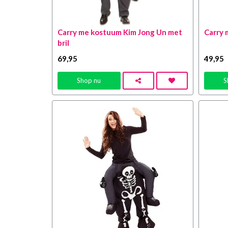
Carry me kostuum Kim Jong Un met
Carry 
bril
69
,95
49
,95
Shop nu
S