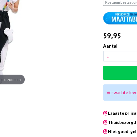
Kostuum bestaat uit
59
,95
Aantal
m te zoomen
Verwachte lev
Laagste prijsg
Thuisbezorgd 
Niet goed, gel