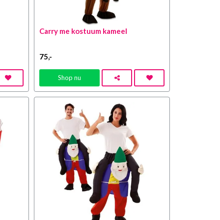
Carry me kostuum kameel
75
,-
Shop nu