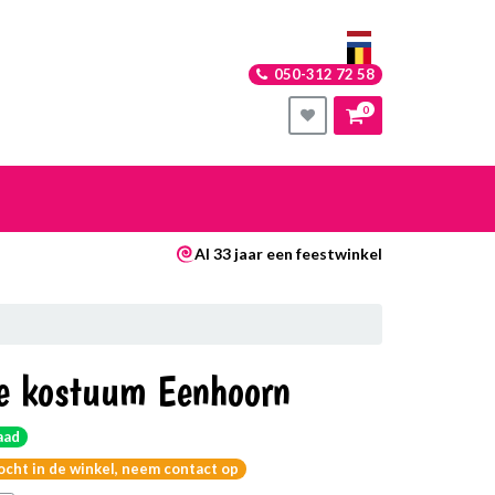
050-312 72 58
0
nkelwagen
Al 33 jaar een feestwinkel
Uw winkelwagen is leeg.
Vul hem met producten.
e kostuum Eenhoorn
aad
kocht in de winkel, neem contact op