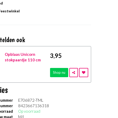
ad
 feestwinkel
telden ook
Opblaas Unicorn
3
,95
stokpaardje 110 cm
Shop nu
ies
nummer
E706872-TML
nummer
8423667136318
orraad
Op voorraad
uw maat
M/L