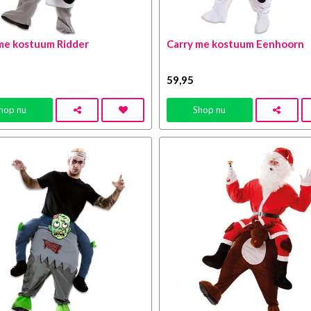
me kostuum Ridder
Carry me kostuum Eenhoorn
59
,95
hop nu
Shop nu