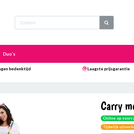
Wi
Duo´s
agen bedenktijd
Laagste prijsgarantie
Carry m
Online op voorr
Tijdelijk uitver