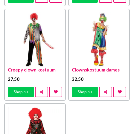
Creepy clown kostuum
Clownskostuum dames
27
,50
32
,50
Shop nu
Shop nu