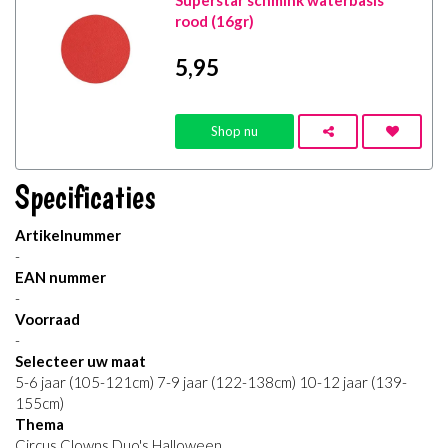
rood (16gr)
5
,95
Shop nu
Specificaties
Artikelnummer
-
EAN nummer
-
Voorraad
-
Selecteer uw maat
5-6 jaar (105-121cm) 7-9 jaar (122-138cm) 10-12 jaar (139-
155cm)
Thema
Circus Clowns Duo's Halloween