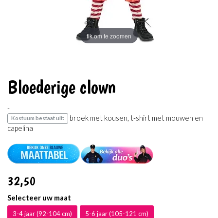
tik om te zoomen
Bloederige clown
-
broek met kousen, t-shirt met mouwen en
Kostuum bestaat uit:
capelina
32
,50
Selecteer uw maat
3-4 jaar (92-104 cm)
5-6 jaar (105-121 cm)