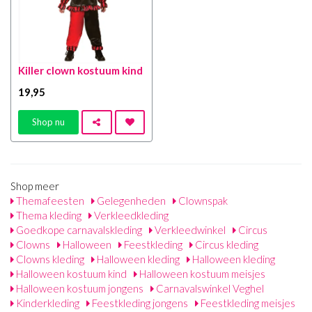
Killer clown kostuum kind
19
,95
Shop nu
Shop meer
Themafeesten
Gelegenheden
Clownspak
Thema kleding
Verkleedkleding
Goedkope carnavalskleding
Verkleedwinkel
Circus
Clowns
Halloween
Feestkleding
Circus kleding
Clowns kleding
Halloween kleding
Halloween kleding
Halloween kostuum kind
Halloween kostuum meisjes
Halloween kostuum jongens
Carnavalswinkel Veghel
Kinderkleding
Feestkleding jongens
Feestkleding meisjes