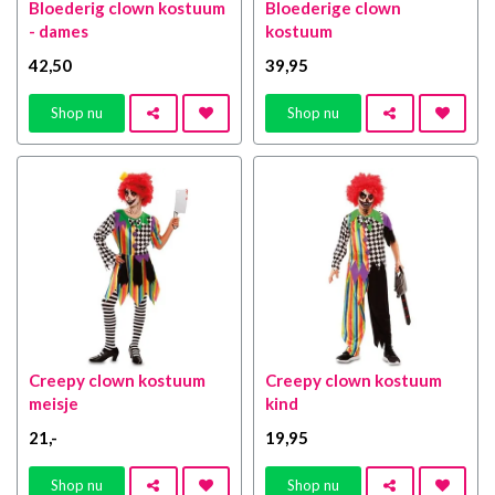
Bloederig clown kostuum
Bloederige clown
- dames
kostuum
42
,50
39
,95
Shop nu
Shop nu
Creepy clown kostuum
Creepy clown kostuum
meisje
kind
21
,-
19
,95
Shop nu
Shop nu