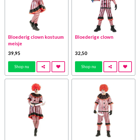
Bloederig clown kostuum
Bloederige clown
meisje
39
,95
32
,50
Shop nu
Shop nu