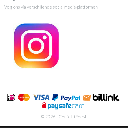
Volg ons via verschillende social media-platformen
© 2026 - Confetti Feest.