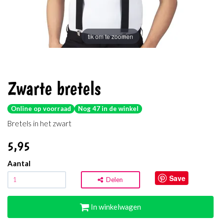
tik om te zoomen
Zwarte bretels
Online op voorraad
Nog 47 in de winkel
Bretels in het zwart
5
,95
Aantal
Save
Delen
In winkelwagen