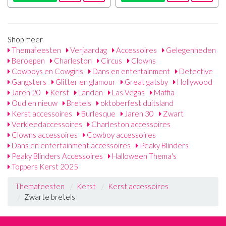
Shop meer
Themafeesten
Verjaardag
Accessoires
Gelegenheden
Beroepen
Charleston
Circus
Clowns
Cowboys en Cowgirls
Dans en entertainment
Detective
Gangsters
Glitter en glamour
Great gatsby
Hollywood
Jaren 20
Kerst
Landen
Las Vegas
Maffia
Oud en nieuw
Bretels
oktoberfest duitsland
Kerst accessoires
Burlesque
Jaren 30
Zwart
Verkleedaccessoires
Charleston accessoires
Clowns accessoires
Cowboy accessoires
Dans en entertainment accessoires
Peaky Blinders
Peaky Blinders Accessoires
Halloween Thema's
Toppers Kerst 2025
Themafeesten
Kerst
Kerst accessoires
Zwarte bretels