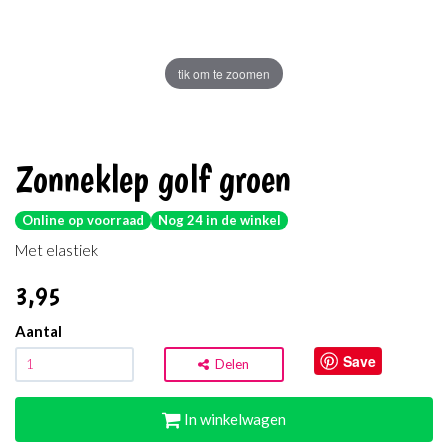
tik om te zoomen
Zonneklep golf groen
Online op voorraad
Nog 24 in de winkel
Met elastiek
3
,95
Aantal
Save
Delen
In winkelwagen