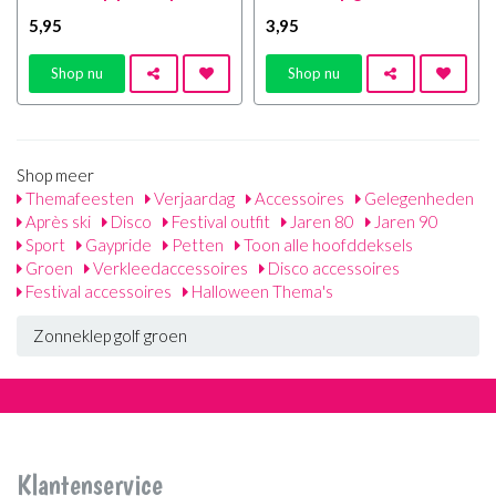
5
,95
3
,95
Shop nu
Shop nu
Shop meer
Themafeesten
Verjaardag
Accessoires
Gelegenheden
Après ski
Disco
Festival outfit
Jaren 80
Jaren 90
Sport
Gaypride
Petten
Toon alle hoofddeksels
Groen
Verkleedaccessoires
Disco accessoires
Festival accessoires
Halloween Thema's
Zonneklep golf groen
Klantenservice