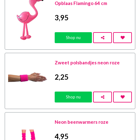
Opblaas Flamingo 64 cm
3
,95
Shop nu
Zweet polsbandjes neon roze
2
,25
Shop nu
Neon beenwarmers roze
4
,95