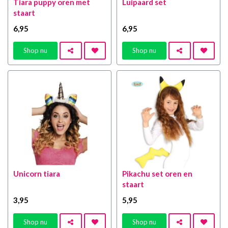
Tiara puppy oren met
Luipaard set
staart
6
,95
6
,95
Shop nu
Shop nu
Unicorn tiara
Pikachu set oren en
staart
3
,95
5
,95
Shop nu
Shop nu