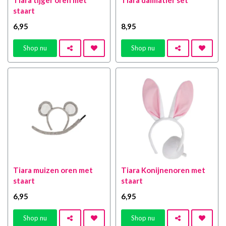
Tiara tijger oren met
Tiara dalmatier set
staart
6
,95
8
,95
Shop nu
Shop nu
Tiara muizen oren met
Tiara Konijnenoren met
staart
staart
6
,95
6
,95
Shop nu
Shop nu