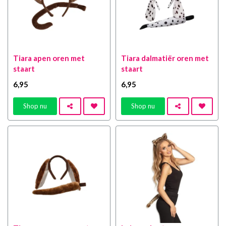
Tiara apen oren met
Tiara dalmatiër oren met
staart
staart
6
,95
6
,95
Shop nu
Shop nu