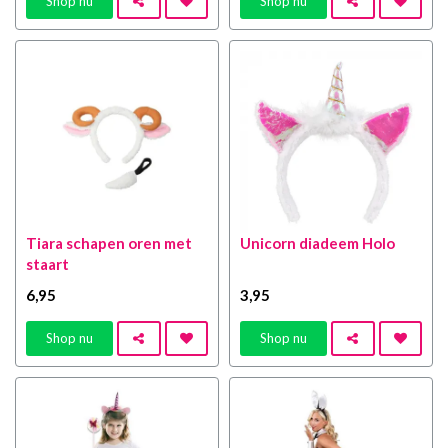
Shop nu
Shop nu
Tiara schapen oren met
Unicorn diadeem Holo
staart
6
,95
3
,95
Shop nu
Shop nu