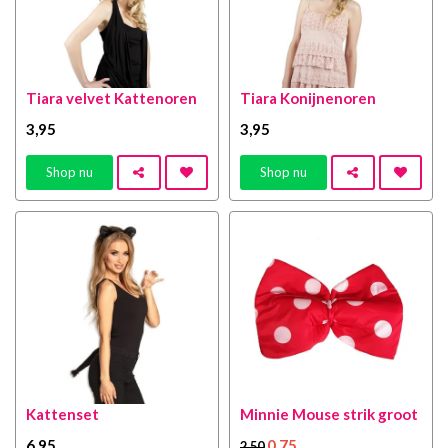
Tiara velvet Kattenoren
Tiara Konijnenoren
3
,95
3
,95
Shop nu
Shop nu
Kattenset
Minnie Mouse strik groot
6
,95
0
,75
2
,50