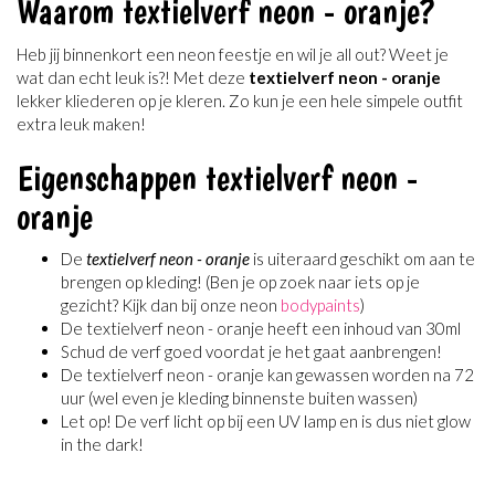
Waarom textielverf neon - oranje?
Heb jij binnenkort een neon feestje en wil je all out? Weet je
wat dan echt leuk is?! Met deze
textielverf neon - oranje
lekker kliederen op je kleren. Zo kun je een hele simpele outfit
extra leuk maken!
Eigenschappen textielverf neon -
oranje
De
textielverf neon - oranje
is uiteraard geschikt om aan te
brengen op kleding! (Ben je op zoek naar iets op je
gezicht? Kijk dan bij onze neon
bodypaints
)
De textielverf neon - oranje heeft een inhoud van 30ml
Schud de verf goed voordat je het gaat aanbrengen!
De textielverf neon - oranje kan gewassen worden na 72
uur (wel even je kleding binnenste buiten wassen)
Let op! De verf licht op bij een UV lamp en is dus niet glow
in the dark!