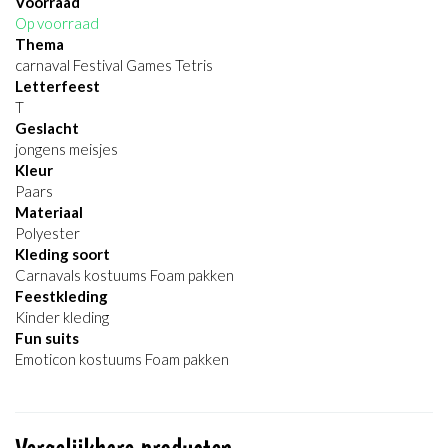
Voorraad
Op voorraad
Thema
carnaval Festival Games Tetris
Letterfeest
T
Geslacht
jongens meisjes
Kleur
Paars
Materiaal
Polyester
Kleding soort
Carnavals kostuums Foam pakken
Feestkleding
Kinder kleding
Fun suits
Emoticon kostuums Foam pakken
Vergelijkbare producten