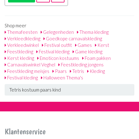
Shop meer
Themafeesten
Gelegenheden
Thema kleding
Verkleedkleding
Goedkope carnavalskleding
Verkleedwinkel
Festival outfit
Games
Kerst
Feestkleding
Festival kleding
Game kleding
Kerst kleding
Emoticon kostuums
Foam pakken
Carnavalswinkel Veghel
Feestkleding jongens
Feestkleding meisjes
Paars
Tetris
Kleding
Festival kleding
Halloween Thema's
Tetris kostuum paars kind
Klantenservice