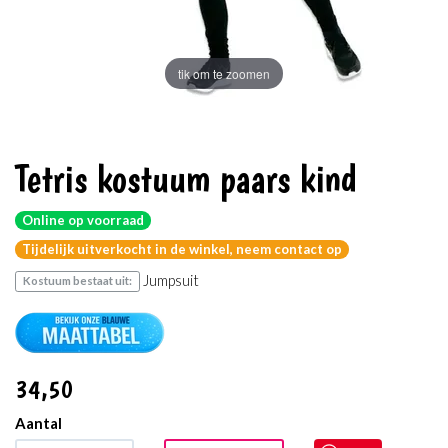
tik om te zoomen
Tetris kostuum paars kind
Online op voorraad
Tijdelijk uitverkocht in de winkel, neem contact op
Jumpsuit
Kostuum bestaat uit:
34
,50
Aantal