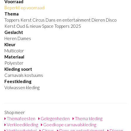
Voorraad
Beperkt op voorraad
Thema
Toppers Kerst Circus Dans en entertainment Dieren Disco
Kerst Oud & nieuw Space Toppers 2025
Geslacht
Heren Dames
Kleur
Multicolor
Materiaal
Polyester
Kleding soort
Carnavals kostuums
Feestkleding
Volwassen kleding
Shop meer
Themafeesten
Gelegenheden
Thema kleding
Verkleedkleding
Goedkope carnavalskleding
Verkleedwinkel
Circus
Dans en entertainment
Dieren