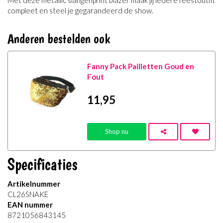
Met deze metallic slangenprint blazer maak jij iedere feestoutfit
compleet en steel je gegarandeerd de show.
Anderen bestelden ook
Fanny Pack Pailletten Goud en
Fout
11
,95
Shop nu
Specificaties
Artikelnummer
CL26SNAKE
EAN nummer
8721056843145