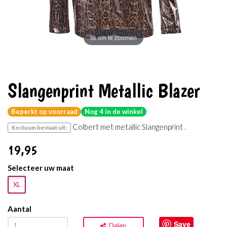
tik om te zoomen
Slangenprint Metallic Blazer
Beperkt op voorraad
Nog 4 in de winkel
Colbert met metallic Slangenprint .
Kostuum bestaat uit:
19
,95
Selecteer uw maat
XL
Aantal
Save
Delen