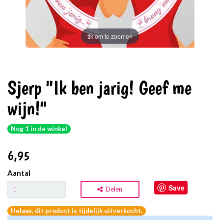
tik om te zoomen
Sjerp ''Ik ben jarig! Geef me
wijn!"
Nog 1 in de winkel
6
,95
Aantal
Save
Delen
Helaas, dit product is tijdelijk uitverkocht.