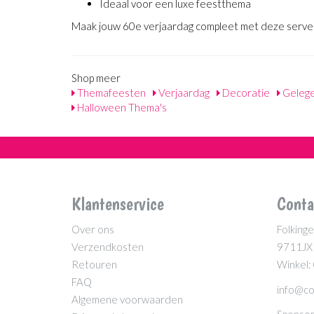
Ideaal voor een luxe feestthema
Maak jouw 60e verjaardag compleet met deze servett
Shop meer
Themafeesten
Verjaardag
Decoratie
Geleg
Halloween Thema's
Klantenservice
Conta
Over ons
Folkinge
Verzendkosten
9711JX
Retouren
Winkel:
FAQ
info@co
Algemene voorwaarden