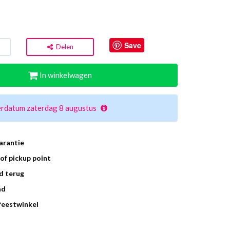
Save
Delen
In winkelwagen
erdatum zaterdag 8 augustus
arantie
of pickup point
d terug
ad
 feestwinkel