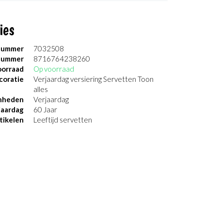
ies
nummer
7032508
nummer
8716764238260
orraad
Op voorraad
coratie
Verjaardag versiering Servetten Toon
alles
nheden
Verjaardag
jaardag
60 Jaar
tikelen
Leeftijd servetten