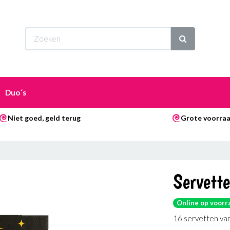
Wi
Duo´s
Niet goed, geld terug
Grote voorra
Servett
Online op voorr
16 servetten va