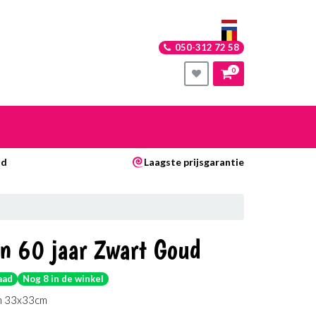
050-312 72 58
0
nkelwagen
ad
Laagste prijsgarantie
Uw winkelwagen is leeg.
Vul hem met producten.
en 60 jaar Zwart Goud
aad
Nog 8 in de winkel
n 33x33cm