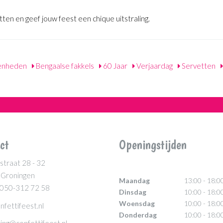
en en geef jouw feest een chique uitstraling.
enheden
Bengaalse fakkels
60 Jaar
Verjaardag
Servetten
ct
Openingstijden
straat 28 - 32
 Groningen
Maandag
13:00 - 18:0
 050-312 72 58
Dinsdag
10:00 - 18:0
Woensdag
10:00 - 18:0
nfettifeest.nl
Donderdag
10:00 - 18:0