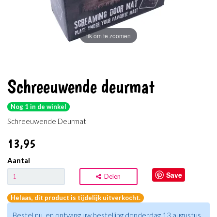
tik om te zoomen
Schreeuwende deurmat
Nog 1 in de winkel
Schreeuwende Deurmat
13
,95
Aantal
Save
Delen
Helaas, dit product is tijdelijk uitverkocht.
Bestel nu, en ontvang uw bestelling donderdag 13 augustus.