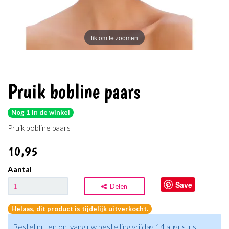
tik om te zoomen
Pruik bobline paars
Nog 1 in de winkel
Pruik bobline paars
10
,95
Aantal
Save
Delen
Helaas, dit product is tijdelijk uitverkocht.
Bestel nu, en ontvang uw bestelling vrijdag 14 augustus.