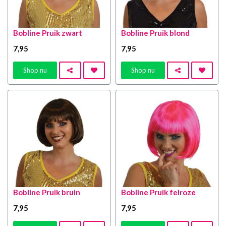
Bobline Pruik zwart
Bobline Pruik blond
7
,95
7
,95
Shop nu
Shop nu
Bobline Pruik bruin
Bobline Pruik felroze
7
,95
7
,95