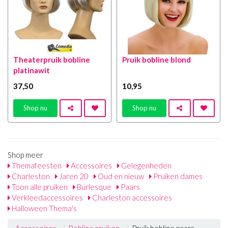
Theaterpruik bobline
Pruik bobline blond
platinawit
37
,50
10
,95
Shop nu
Shop nu
Shop meer
Themafeesten
Accessoires
Gelegenheden
Charleston
Jaren 20
Oud en nieuw
Pruiken dames
Toon alle pruiken
Burlesque
Paars
Verkleedaccessoires
Charleston accessoires
Halloween Thema's