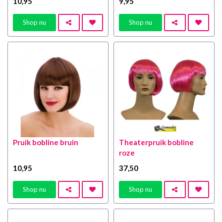
10
,95
9
,95
Shop nu
Shop nu
Pruik bobline bruin
Theaterpruik bobline
roze
10
,95
37
,50
Shop nu
Shop nu