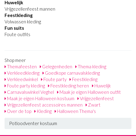
Huwelijk
Vrijgezellenfeest mannen
Feestkleding
Volwassen kleding
Fun suits
Foute outfits
Shop meer
Themafeesten
Gelegenheden
Thema kleding
Verkleedkleding
Goedkope carnavalskleding
Verkleedwinkel
Foute party
Feestkleding
Foute party kleding
Feestkleding heren
Huwelijk
Carnavalswinkel Veghel
Maak je eigen Halloween outfit
Maak je eigen Halloween kostuum
Vrijgezellenfeest
Vrijgezellenfeest accessoires mannen
Zwart
Over de top
Kleding
Halloween Thema's
Potloodventer kostuum