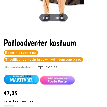
tik om te zoomen
Potloodventer kostuum
Beperkt op voorraad
Tijdelijk uitverkocht in de winkel, neem contact op
Jumpsuit en jas
Kostuum bestaat uit:
47
,35
Selecteer uw maat