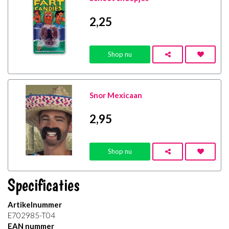
2
,25
Shop nu
Snor Mexicaan
2
,95
Shop nu
Specificaties
Artikelnummer
E702985-T04
EAN nummer