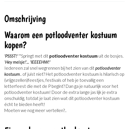
Omschrijving
Waarom een potloodventer kostuum
kopen?
'PSSST!'
*Springt met dit
potloodventer kostuum
uit de bosjes.
'
Hey meisje!'...
'IEEEEHW!'
Iedereen zal snel wegrennen bij het zien van dit
potloodventer
kostuum
.. of juist niet? Het potloodventer kostuum is hilarisch op
(vrijgezellen)feestjes, festivals of heb je toevallig een
letterfeest die met de P begint? Dan ga je natuurlijk voor het
potloodventer kostuum! Door de extra lange jas lijk je extra
onschuldig, totdat je laat zien wat dit potloodventer kostuum
écht te bieden heeft!
Moeten we nog meer vertellen?..