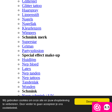
Glittergel
Glitter tattoo
Haarspray
Lippenstift
Nagels
Nagellak
Kleurlenzen
Wimpers
Schmink merk
Superstar
Grimas
Partyxplosion
Special effect make-up
Huidlijm
Nep bloed
Latex
Nep tanden
Nep tattoos
Tandenlak
Wonden
Schmink
Neon schmink / UV
Schmink
Wij gebruiken cookies om onze site en jouw shopbeleving
Doorgaan
te verbeteren. Door verder te gaan accepteer je ons
Schmink paletten
8,5
cookiebeleid.
Schmink penselen