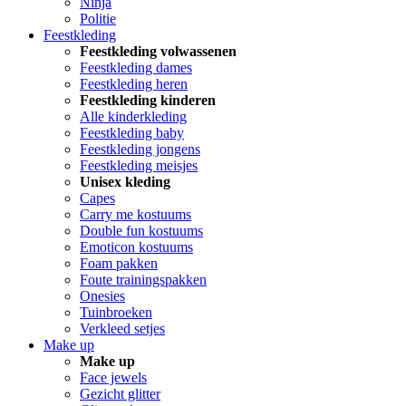
Ninja
Politie
Feestkleding
Feestkleding volwassenen
Feestkleding dames
Feestkleding heren
Feestkleding kinderen
Alle kinderkleding
Feestkleding baby
Feestkleding jongens
Feestkleding meisjes
Unisex kleding
Capes
Carry me kostuums
Double fun kostuums
Emoticon kostuums
Foam pakken
Foute trainingspakken
Onesies
Tuinbroeken
Verkleed setjes
Make up
Make up
Face jewels
Gezicht glitter