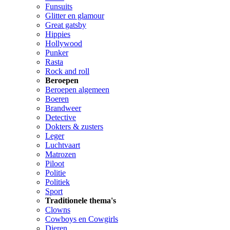
Funsuits
Glitter en glamour
Great gatsby
Hippies
Hollywood
Punker
Rasta
Rock and roll
Beroepen
Beroepen algemeen
Boeren
Brandweer
Detective
Dokters & zusters
Leger
Luchtvaart
Matrozen
Piloot
Politie
Politiek
Sport
Traditionele thema's
Clowns
Cowboys en Cowgirls
Dieren