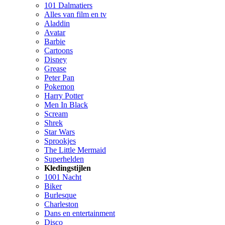
101 Dalmatiers
Alles van film en tv
Aladdin
Avatar
Barbie
Cartoons
Disney
Grease
Peter Pan
Pokemon
Harry Potter
Men In Black
Scream
Shrek
Star Wars
Sprookjes
The Little Mermaid
Superhelden
Kledingstijlen
1001 Nacht
Biker
Burlesque
Charleston
Dans en entertainment
Disco