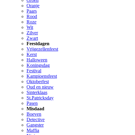
Groen
Oranje
Paars
Rood
Roze
Wit
Zilver
Zwart
Feestdagen
Vrijgezellenfeest
Kerst
Halloween
Koningsdag
Festival
Kampioensfeest
Oktoberfest
Oud en nieuw
Sinterklaas
St.Patricksday
Pasen
Misdaad
Boeven
Detective
Gangster
Maffia