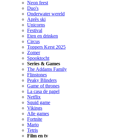
Neon feest
Duo's
Onderwater wereld
Après ski
Unicorns
Festival
Eten en drinken
Circus
Toppers Kerst 2025
Zomer
Spooktocht
Series & Games
The Addams Family
Flinstones
Peaky Blinders
Game of thrones
La casa de papel
Netflix
Squid game
Vikings
Alle games
Fortnite
Mario
Tetris
Film en tv