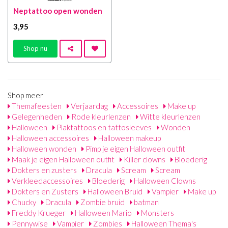
Neptattoo open wonden
3
,95
Shop nu
Shop meer
Themafeesten
Verjaardag
Accessoires
Make up
Gelegenheden
Rode kleurlenzen
Witte kleurlenzen
Halloween
Plaktattoos en tattosleeves
Wonden
Halloween accessoires
Halloween makeup
Halloween wonden
Pimp je eigen Halloween outfit
Maak je eigen Halloween outfit
Killer clowns
Bloederig
Dokters en zusters
Dracula
Scream
Scream
Verkleedaccessoires
Bloederig
Halloween Clowns
Dokters en Zusters
Halloween Bruid
Vampier
Make up
Chucky
Dracula
Zombie bruid
batman
Freddy Krueger
Halloween Mario
Monsters
Pennywise
Vampier
Zombies
Halloween Thema's