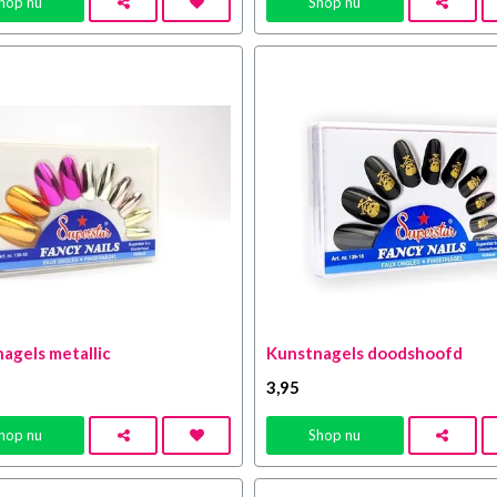
hop nu
Shop nu
agels metallic
Kunstnagels doodshoofd
3
,95
hop nu
Shop nu