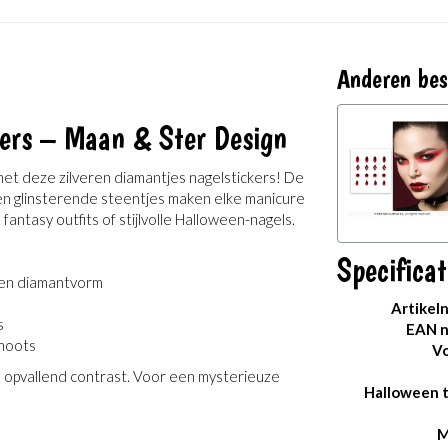
Anderen bes
kers – Maan & Ster Design
met deze zilveren diamantjes nagelstickers! De
 en glinsterende steentjes maken elke manicure
antasy outfits of stijlvolle Halloween-nagels.
Specificat
l- en diamantvorm
Artikel
s
EAN 
shoots
Vo
 opvallend contrast. Voor een mysterieuze
Halloween 
M