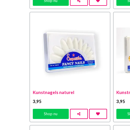
Shop nu
S
Kunstnagels naturel
Kunstn
3
,95
3
,95
Shop nu
S