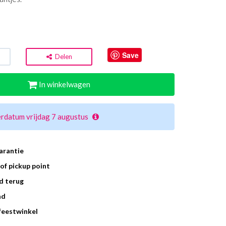
Save
Delen
In winkelwagen
rdatum vrijdag 7 augustus
arantie
of pickup point
d terug
ad
 feestwinkel