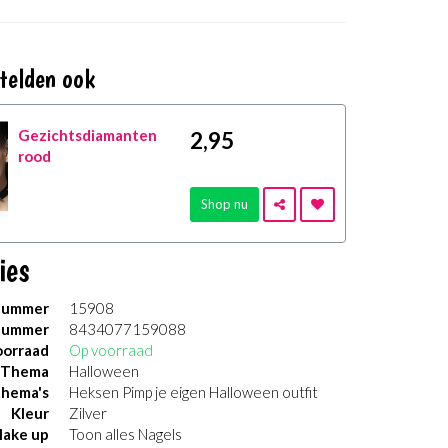
telden ook
Gezichtsdiamanten
2
,95
rood
Shop nu
ies
nummer
15908
nummer
8434077159088
orraad
Op voorraad
Thema
Halloween
thema's
Heksen Pimp je eigen Halloween outfit
Kleur
Zilver
ake up
Toon alles Nagels