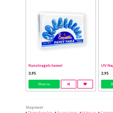
Kunstnagels hemel
UV Nag
3
,95
2
,95
Shop nu
S
Shop meer
Themafeesten
Accessoires
Make up
Gelege