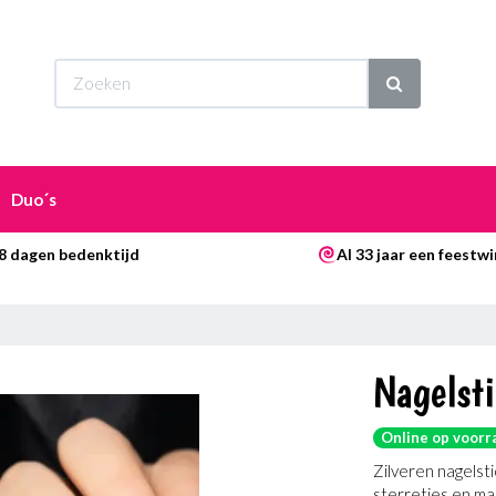
Wi
Duo´s
8 dagen bedenktijd
Al 33 jaar een feestwi
Nagelsti
Online op voorr
Zilveren nagelsti
sterretjes en ma