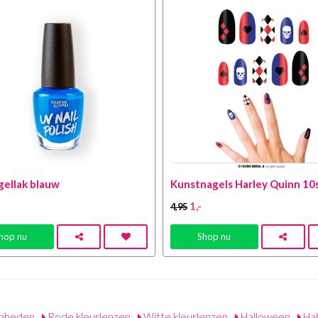
ellak blauw
Kunstnagels Harley Quinn 10
1
,-
4
,95
hop nu
Shop nu
nheden
Rode kleurlenzen
Witte kleurlenzen
Halloween
Hal