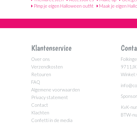
Pimp je eigen Halloween outfit
Maak je eigen Hall
Klantenservice
Conta
Over ons
Folkinge
Verzendkosten
9711JX
Retouren
Winkel:
FAQ
info@co
Algemene voorwaarden
Sponsor
Privacy statement
Contact
KvK-nu
Klachten
BTW-nu
Confetti in de media