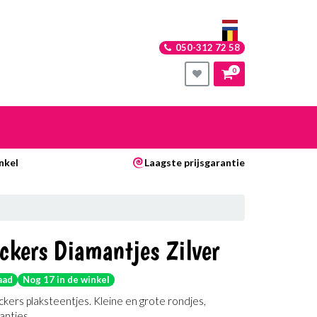
050-312 72 58
0
nkelwagen
nkel
Laagste prijsgarantie
Uw winkelwagen is leeg.
Vul hem met producten.
ckers Diamantjes Zilver
aad
Nog 17 in de winkel
ckers plaksteentjes. Kleine en grote rondjes,
antjes.