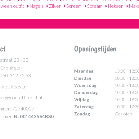
oween outfit
Nagels
Zilver
Scream
Scream
Heksen
Make
ct
Openingstijden
straat 28 - 32
 Groningen
Maandag
13:00 - 18:0
 050-312 72 58
Dinsdag
10:00 - 18:0
Woensdag
10:00 - 18:0
nfettifeest.nl
Donderdag
10:00 - 18:0
ing@confettifeest.nl
Vrijdag
10:00 - 18:0
Zaterdag
10:00 - 17:3
mmer: 72740027
Zondag
Gesloten
mmer:
NL001443564B80