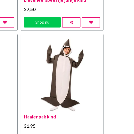
Lieveheersbeestje jurkje kind
27
,50
Shop nu
Haaienpak kind
31
,95