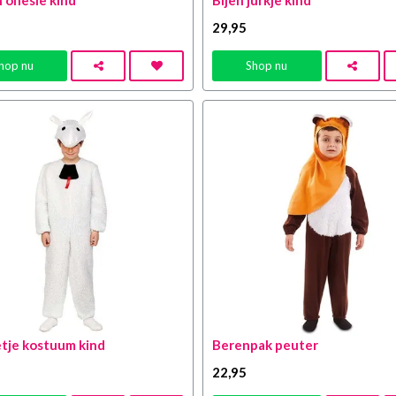
 onesie kind
Bijen jurkje kind
29
,95
hop nu
Shop nu
je kostuum kind
Berenpak peuter
22
,95