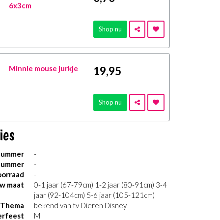
6x3cm
Shop nu
Minnie mouse jurkje
19
,95
Shop nu
ies
nummer
-
nummer
-
orraad
-
uw maat
0-1 jaar (67-79cm) 1-2 jaar (80-91cm) 3-4
jaar (92-104cm) 5-6 jaar (105-121cm)
Thema
bekend van tv Dieren Disney
erfeest
M