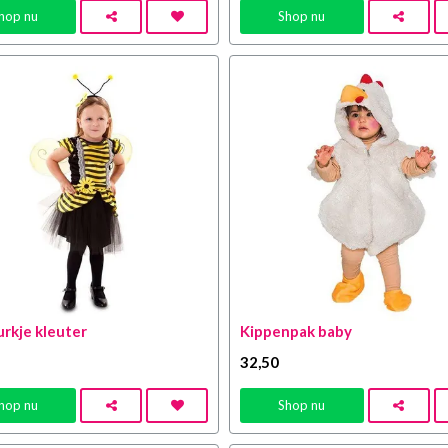
hop nu
Shop nu
urkje kleuter
Kippenpak baby
32
,50
hop nu
Shop nu