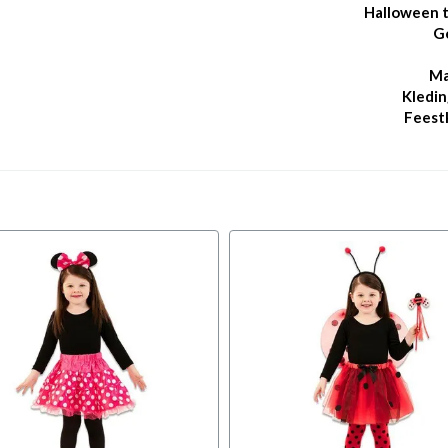
Halloween 
G
Ma
Kledin
Feest