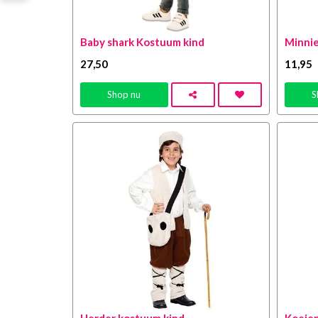
Baby shark Kostuum kind
Minnie
27
,50
11
,95
Shop nu
S