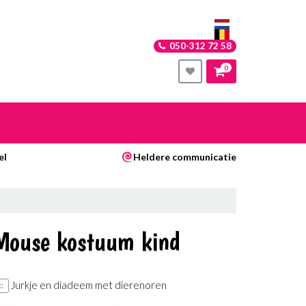
050-312 72 58
0
nkelwagen
el
Heldere communicatie
Uw winkelwagen is leeg.
Vul hem met producten.
Mouse kostuum kind
Jurkje en diadeem met dierenoren
: