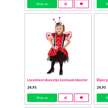
Shop nu
S
Lieveheersbeestje kostuum kleuter
Bijen j
24
,95
24
,95
Shop nu
S