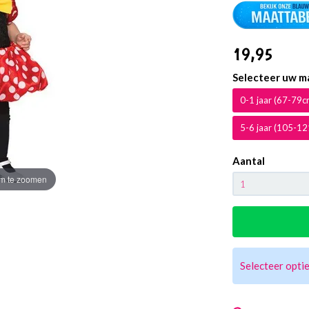
19
,95
Selecteer uw m
0-1 jaar (67-79c
5-6 jaar (105-1
Aantal
m te zoomen
Selecteer optie