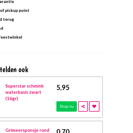
arantie
of pickup point
d terug
ad
 feestwinkel
telden ook
Superstar schmink
5
,95
waterbasis zwart
(16gr)
Shop nu
Grimeersponsje rond
0
,70