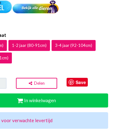
aat
m)
1-2 jaar (80-91cm)
3-4 jaar (92-104cm)
21cm)
Save
Delen
In winkelwagen
 voor verwachte levertijd