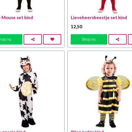
 Mouse set kind
Lieveheersbeestje set kind
12
,50
hop nu
Shop nu