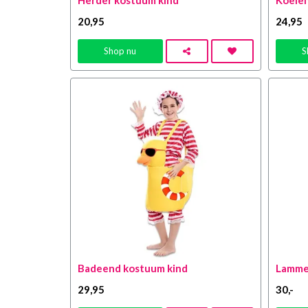
Herder kostuum kind
Koeien
20
,95
24
,95
Shop nu
S
Badeend kostuum kind
Lammet
29
,95
30
,-