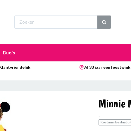
Wi
Duo´s
Klantvriendelijk
Al 33 jaar een feestwink
Minnie 
-
Kostuum bestaat uit