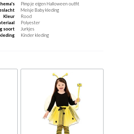
thema's
Pimp je eigen Halloween outfit
eslacht
Meisje Baby kleding
Kleur
Rood
teriaal
Polyester
g soort
Jurkjes
kleding
Kinder kleding