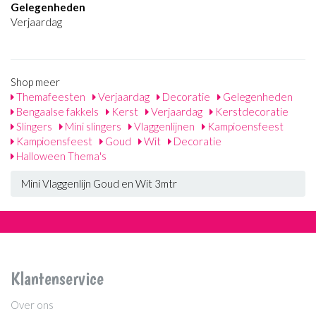
Gelegenheden
Verjaardag
Shop meer
Themafeesten
Verjaardag
Decoratie
Gelegenheden
Bengaalse fakkels
Kerst
Verjaardag
Kerstdecoratie
Slingers
Mini slingers
Vlaggenlijnen
Kampioensfeest
Kampioensfeest
Goud
Wit
Decoratie
Halloween Thema's
Mini Vlaggenlijn Goud en Wit 3mtr
Klantenservice
Over ons