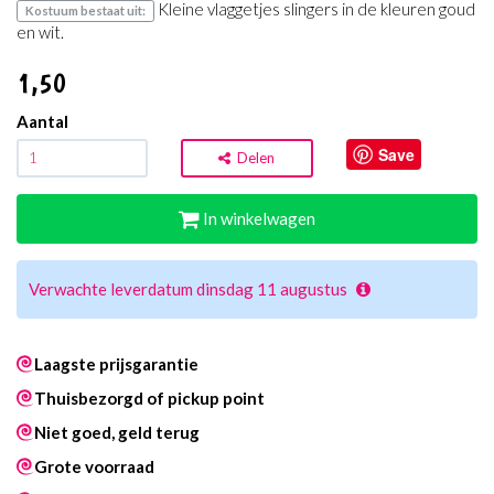
Kleine vlaggetjes slingers in de kleuren goud
Kostuum bestaat uit:
en wit.
1
,50
Aantal
Save
Delen
In winkelwagen
Verwachte leverdatum dinsdag 11 augustus
Laagste prijsgarantie
Thuisbezorgd of pickup point
Niet goed, geld terug
Grote voorraad