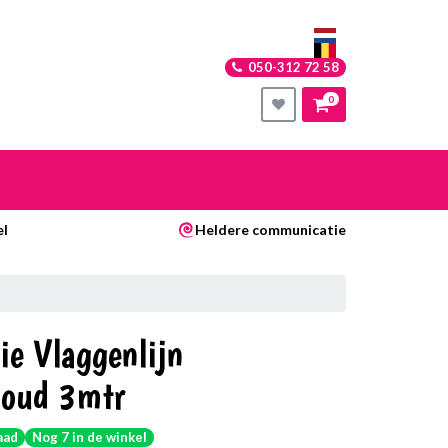
050-312 72 58
0
nkelwagen
el
Heldere communicatie
Uw winkelwagen is leeg.
Vul hem met producten.
ie Vlaggenlijn
oud 3mtr
aad
Nog 7 in de winkel