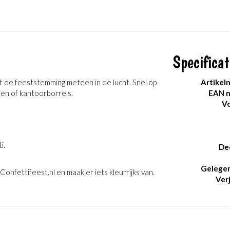
Specificat
 de feeststemming meteen in de lucht. Snel op
Artikel
en of kantoorborrels.
EAN 
Vo
i.
De
Gelege
 Confettifeest.nl en maak er iets kleurrijks van.
Ver