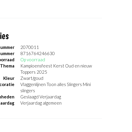
ies
nummer
2070011
nummer
8716764246630
orraad
Op voorraad
Thema
Kampioensfeest Kerst Oud en nieuw
Toppers 2025
Kleur
Zwart/goud
coratie
Vlaggenlijnen Toon alles Slingers Mini
slingers
nheden
Geslaagd Verjaardag
jaardag
Verjaardag algemeen