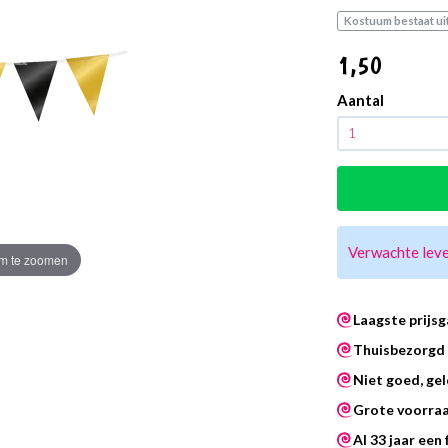
Kostuum bestaat uit
1
,50
Aantal
Verwachte lev
m te zoomen
Laagste prijsg
Thuisbezorgd 
Niet goed, gel
Grote voorra
Al 33 jaar een