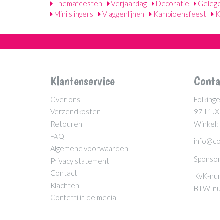
Themafeesten
Verjaardag
Decoratie
Geleg
Mini slingers
Vlaggenlijnen
Kampioensfeest
K
Klantenservice
Conta
Over ons
Folkinge
Verzendkosten
9711JX
Retouren
Winkel:
FAQ
info@co
Algemene voorwaarden
Sponsor
Privacy statement
Contact
KvK-nu
Klachten
BTW-nu
Confetti in de media