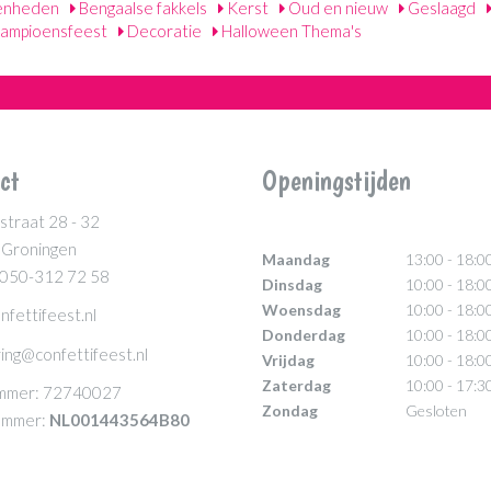
enheden
Bengaalse fakkels
Kerst
Oud en nieuw
Geslaagd
ampioensfeest
Decoratie
Halloween Thema's
ct
Openingstijden
straat 28 - 32
 Groningen
Maandag
13:00 - 18:0
 050-312 72 58
Dinsdag
10:00 - 18:0
Woensdag
10:00 - 18:0
nfettifeest.nl
Donderdag
10:00 - 18:0
ing@confettifeest.nl
Vrijdag
10:00 - 18:0
Zaterdag
10:00 - 17:3
mmer: 72740027
Zondag
Gesloten
mmer:
NL001443564B80