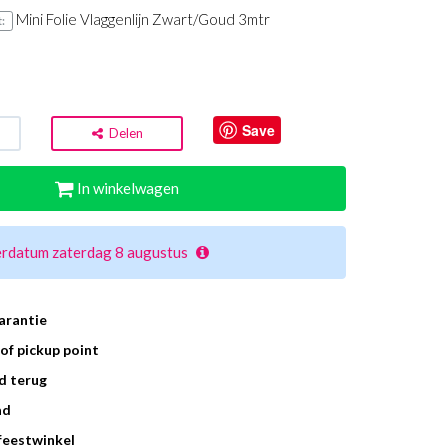
Mini Folie Vlaggenlijn Zwart/Goud 3mtr
:
Save
Delen
In winkelwagen
erdatum zaterdag 8 augustus
arantie
of pickup point
d terug
ad
 feestwinkel