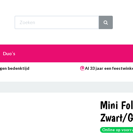
Wi
Duo´s
gen bedenktijd
Al 33 jaar een feestwink
Mini Fol
Zwart/G
Online op voorr