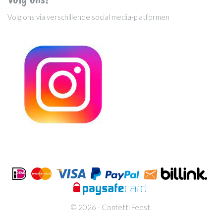
Volg ons via verschillende social media-platformen
© 2026 - Confetti Feest.