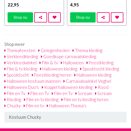
22
,95
4
,95
Shop nu
Shop nu
Shop meer
Themafeesten
Gelegenheden
Thema kleding
Verkleedkleding
Goedkope carnavalskleding
Verkleedwinkel
Film & tv
Halloween
Feestkleding
Film & tv kleding
Halloween kleding
Spooktocht kleding
Spooktocht
Feestkleding heren
Halloween kleding
Halloween kostuum mannen
Carnavalswinkel Veghel
Halloween Duo's
Koppel halloween kleding
Rood
Film en Tv
Film en Tv
Film en Tv
Scream
Scream
Kleding
Film en tv kleding
Film en tv kleding heren
Chucky
Film en tv
Halloween Thema's
Kostuum Chucky