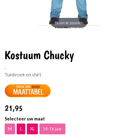
tik om te zoomen
Kostuum Chucky
-
Tuinbroek en shirt
21
,95
Selecteer uw maat
M
L
XL
14-16 jaar