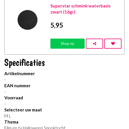
Superstar schmink waterbasis
zwart (16gr)
5
,95
Shop nu
Specificaties
Artikelnummer
-
EAN nummer
-
Voorraad
-
Selecteer uw maat
M L
Thema
Film en tv Halloween Spooktocht