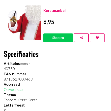
Kerstmanbel
6
,95
Shop nu
Specificaties
Artikelnummer
40750
EAN nummer
8718627009468
Voorraad
Op voorraad
Thema
Toppers Kerst Kerst
Letterfeest
K