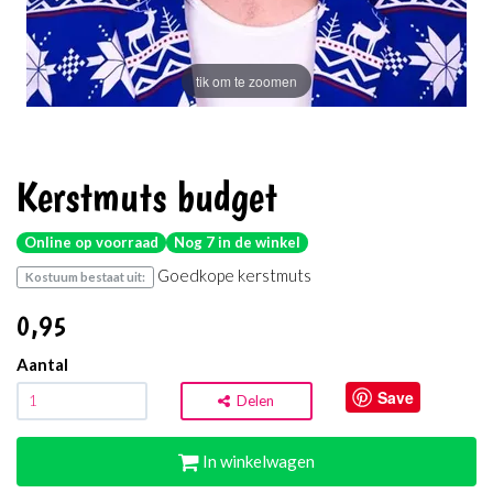
tik om te zoomen
Kerstmuts budget
Online op voorraad
Nog 7 in de winkel
Goedkope kerstmuts
Kostuum bestaat uit:
0
,95
Aantal
Save
Delen
In winkelwagen