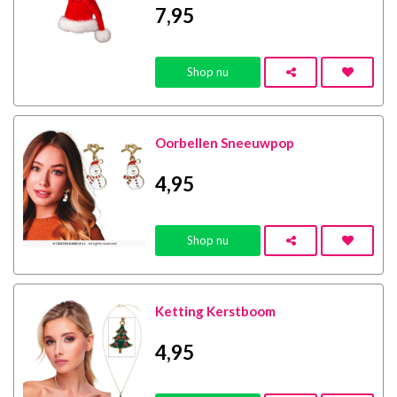
7
,95
Shop nu
Oorbellen Sneeuwpop
4
,95
Shop nu
Ketting Kerstboom
4
,95