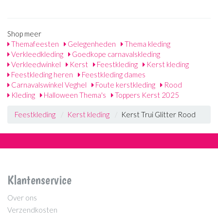
Shop meer
Themafeesten
Gelegenheden
Thema kleding
Verkleedkleding
Goedkope carnavalskleding
Verkleedwinkel
Kerst
Feestkleding
Kerst kleding
Feestkleding heren
Feestkleding dames
Carnavalswinkel Veghel
Foute kerstkleding
Rood
Kleding
Halloween Thema's
Toppers Kerst 2025
Feestkleding
Kerst kleding
Kerst Trui Glitter Rood
Klantenservice
Over ons
Verzendkosten