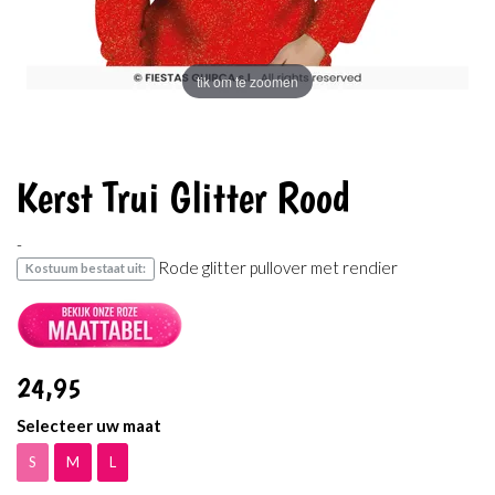
tik om te zoomen
Kerst Trui Glitter Rood
-
Rode glitter pullover met rendier
Kostuum bestaat uit:
24
,95
Selecteer uw maat
S
M
L