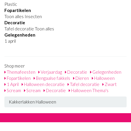
Plastic
Fopartikelen
Toon alles Insecten
Decoratie
Tafel decoratie Toon alles
Gelegenheden
1 april
Shop meer
Themafeesten
Verjaardag
Decoratie
Gelegenheden
Fopartikelen
Bengaalse fakkels
Dieren
Halloween
1 April
Halloween decoratie
Tafel decoratie
Zwart
Scream
Scream
Decoratie
Halloween Thema's
Kakkerlakken Halloween