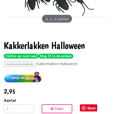
tik om te zoomen
Kakkerlakken Halloween
Online op voorraad
Nog 15 in de winkel
Kakkerlakken Halloween
Kostuum bestaat uit:
2
,95
Aantal
Save
Delen