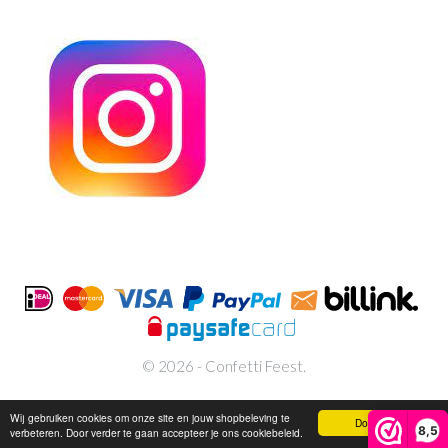
© 2026 - Confetti Feest.
Wij gebruiken cookies om onze site en jouw shopbeleving te
Doorgaan
8,5
verbeteren. Door verder te gaan accepteer je ons cookiebeleid.