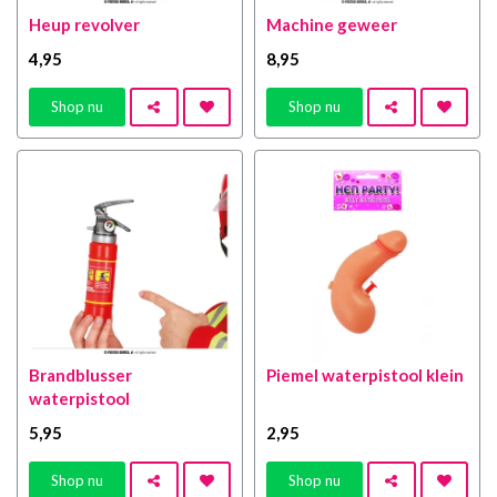
Heup revolver
Machine geweer
4
,95
8
,95
Shop nu
Shop nu
Brandblusser
Piemel waterpistool klein
waterpistool
5
,95
2
,95
Shop nu
Shop nu