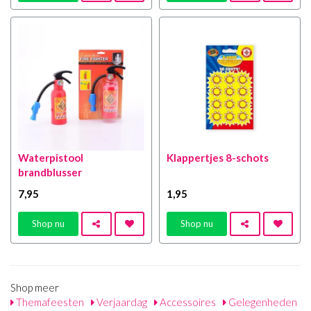
Waterpistool
Klappertjes 8-schots
brandblusser
7
,95
1
,95
Shop nu
Shop nu
Shop meer
Themafeesten
Verjaardag
Accessoires
Gelegenheden