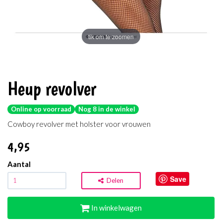
tik om te zoomen
Heup revolver
Online op voorraad
Nog 8 in de winkel
Cowboy revolver met holster voor vrouwen
4
,95
Aantal
Save
Delen
In winkelwagen