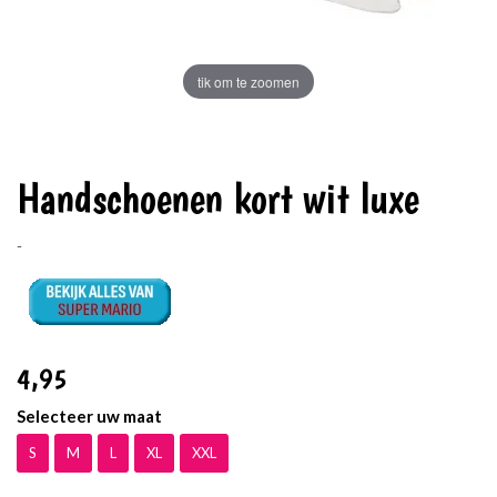
tik om te zoomen
Handschoenen kort wit luxe
-
4
,95
Selecteer uw maat
S
M
L
XL
XXL