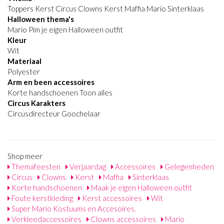
Toppers Kerst Circus Clowns Kerst Maffia Mario Sinterklaas
Halloween thema's
Mario Pim je eigen Halloween outfit
Kleur
Wit
Materiaal
Polyester
Arm en been accessoires
Korte handschoenen Toon alles
Circus Karakters
Circusdirecteur Goochelaar
Shop meer
Themafeesten
Verjaardag
Accessoires
Gelegenheden
Circus
Clowns
Kerst
Maffia
Sinterklaas
Korte handschoenen
Maak je eigen Halloween outfit
Foute kerstkleding
Kerst accessoires
Wit
Super Mario Kostuums en Accesoires.
Verkleedaccessoires
Clowns accessoires
Mario