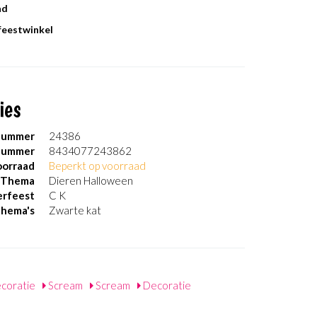
ad
 feestwinkel
ies
nummer
24386
nummer
8434077243862
orraad
Beperkt op voorraad
Thema
Dieren Halloween
erfeest
C K
thema's
Zwarte kat
coratie
Scream
Scream
Decoratie