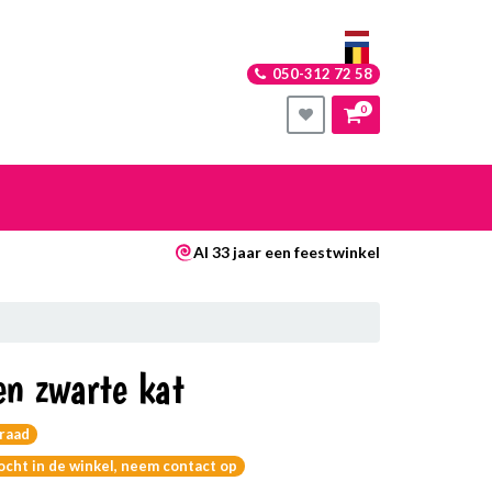
050-312 72 58
0
nkelwagen
Al 33 jaar een feestwinkel
Uw winkelwagen is leeg.
Vul hem met producten.
en zwarte kat
raad
kocht in de winkel, neem contact op