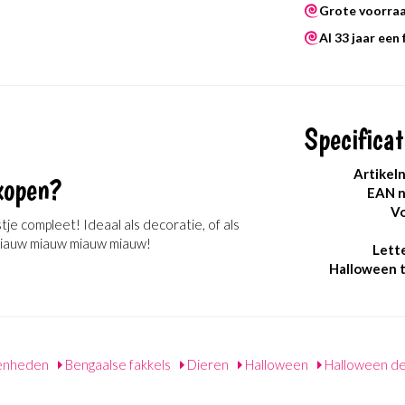
Grote voorra
Al 33 jaar een
Specificat
Artikel
kopen?
EAN 
Vo
e compleet! Ideaal als decoratie, of als
. Miauw miauw miauw miauw!
Lett
Halloween 
enheden
Bengaalse fakkels
Dieren
Halloween
Halloween de