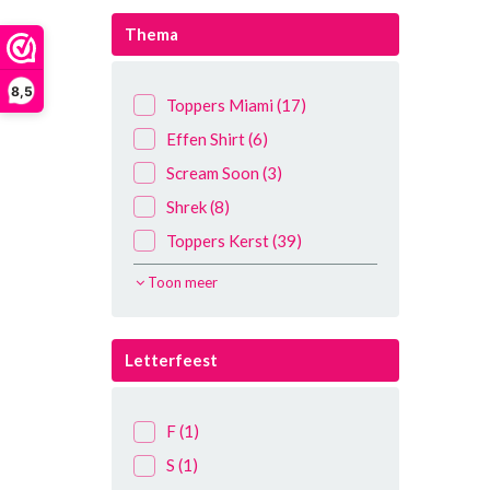
Thema
8,5
Toppers Miami
(17)
Effen Shirt
(6)
Scream Soon
(3)
Shrek
(8)
Toppers Kerst
(39)
1001 nacht
(9)
Toon meer
Aladdin
(6)
Apres ski
(76)
Letterfeest
Arabieren
(9)
Barbie
(5)
F
(1)
Beroepen
(81)
S
(1)
Biker
(3)