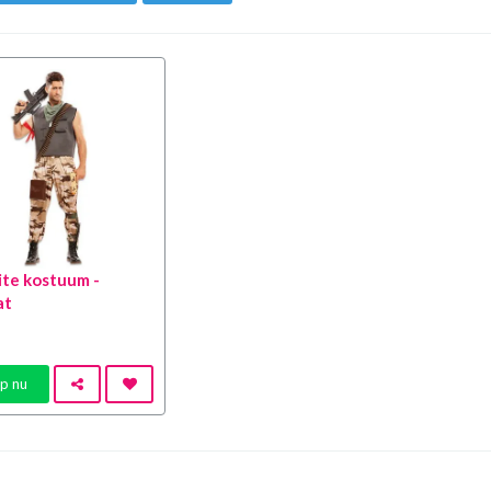
ite kostuum -
at
p nu