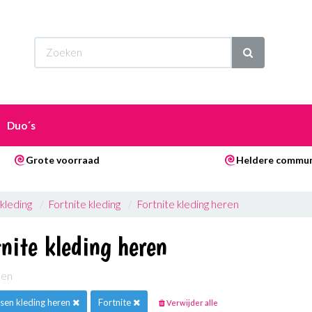
Wi
Duo´s
Grote voorraad
Heldere commun
kleding
Fortnite kleding
Fortnite kleding heren
nite kleding heren
elen
sen kleding heren
Fortnite
Verwijder alle