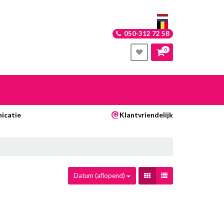
050-312 72 58
0
nkelwagen
icatie
Klantvriendelijk
Uw winkelwagen is leeg.
Vul hem met producten.
Datum (aflopend)