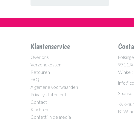
Boeren
(10)
Boeven
(24)
Burlesque
(14)
Cartoons
(44)
Charleston
(14)
Klantenservice
Conta
Circus
(52)
Over ons
Folkinge
Clowns
(19)
Verzendkosten
9711JX
Cowboys & Cowgirls
(15)
Retouren
Winkel:
FAQ
Dans en entertainment
(33)
info@co
Algemene voorwaarden
Dieren
(45)
Sponsor
Privacy statement
Disco
(20)
Contact
KvK-nu
Disney
(31)
Klachten
BTW-nu
Confetti in de media
Dokters & Zusters
(5)
Duo's
(115)