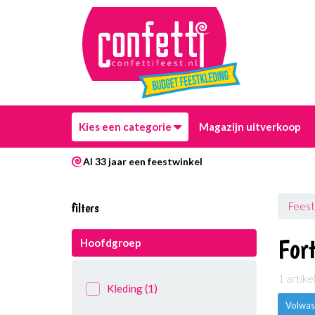
Kies een categorie
Magazijn uitverkoop
Al 33 jaar een feestwinkel
filters
Feest
Fort
Hoofdgroep
1 artik
Kleding
(1)
Volwas