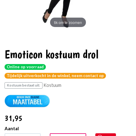
tik om te zoomen
Emoticon kostuum drol
Online op voorraad
Tijdelijk uitverkocht in de winkel, neem contact op
Kostuum
Kostuum bestaat uit:
31
,95
Aantal