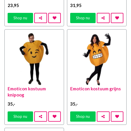
23
,95
31
,95
Shop nu
Shop nu
Emoticon kostuum
Emoticon kostuum grijns
knipoog
35
,-
35
,-
Shop nu
Shop nu