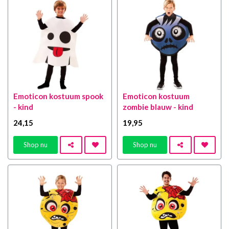
Emoticon kostuum spook
Emoticon kostuum
- kind
zombie blauw - kind
24
,15
19
,95
Shop nu
Shop nu