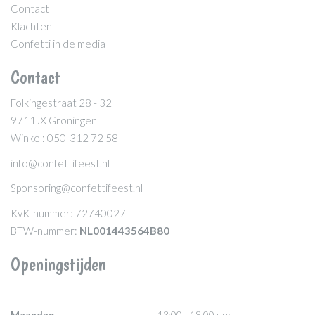
Contact
Klachten
Confetti in de media
Contact
Folkingestraat 28 - 32
9711JX Groningen
Winkel: 050-312 72 58
info@confettifeest.nl
Sponsoring@confettifeest.nl
KvK-nummer: 72740027
BTW-nummer:
NL001443564B80
Openingstijden
Maandag
13:00 - 18:00 uur