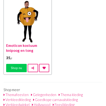
Emoticon kostuum
knipoog en tong
35
,-
Shop nu
Shop meer
Themafeesten
Gelegenheden
Thema kleding
Verkleedkleding
Goedkope carnavalskleding
Verkleedwinkel
Hollywood
Feestkleding