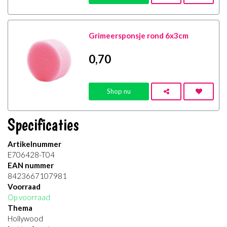
Grimeersponsje rond 6x3cm
0
,70
Shop nu
Specificaties
Artikelnummer
E706428-T04
EAN nummer
8423667107981
Voorraad
Op voorraad
Thema
Hollywood