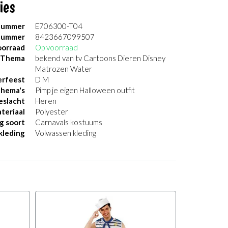
ies
nummer
E706300-T04
nummer
8423667099507
orraad
Op voorraad
Thema
bekend van tv Cartoons Dieren Disney
Matrozen Water
erfeest
D M
thema's
Pimp je eigen Halloween outfit
eslacht
Heren
teriaal
Polyester
g soort
Carnavals kostuums
kleding
Volwassen kleding