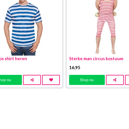
s shirt heren
Sterke man circus kostuum
16
,95
hop nu
Shop nu