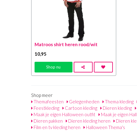
Matroos shirt heren rood/wit
10
,95
Shop nu
Shop meer
Themafeesten
Gelegenheden
Thema kleding
Feestkleding
Cartoon kleding
Dieren kleding
Maak je eigen Halloween outfit
Maak je eigen Ha
Dieren pakken
Dieren kleding heren
Dieren kle
Film en tv kleding heren
Halloween Thema's