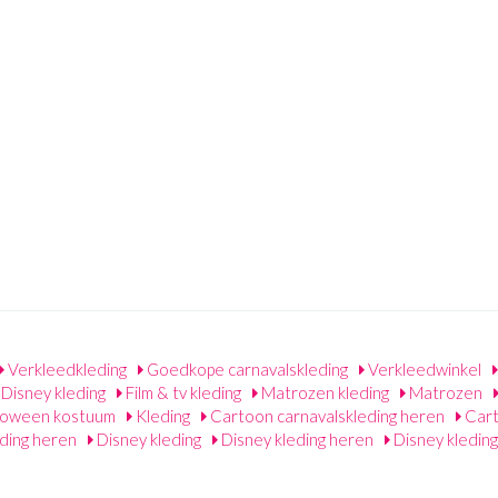
Verkleedkleding
Goedkope carnavalskleding
Verkleedwinkel
Disney kleding
Film & tv kleding
Matrozen kleding
Matrozen
lloween kostuum
Kleding
Cartoon carnavalskleding heren
Cart
ding heren
Disney kleding
Disney kleding heren
Disney kledin