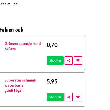
 feestwinkel
telden ook
Grimeersponsje rond
0
,70
6x3cm
Shop nu
Superstar schmink
5
,95
waterbasis
geel(16gr)
Shop nu