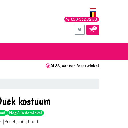
050-312 72 58
0
nkelwagen
Al 33 jaar een feestwinkel
Uw winkelwagen is leeg.
Vul hem met producten.
Duck kostuum
aad
Nog 3 in de winkel
Broek, shirt, hoed
: