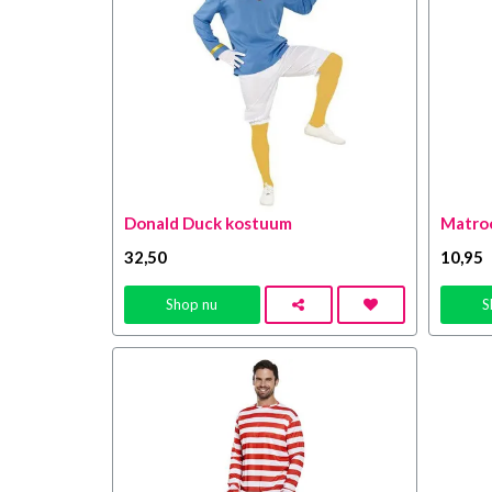
Donald Duck kostuum
Matroo
32
,50
10
,95
Shop nu
S