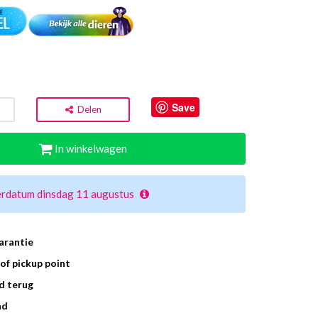
Save
Delen
In winkelwagen
erdatum dinsdag 11 augustus
arantie
of pickup point
d terug
ad