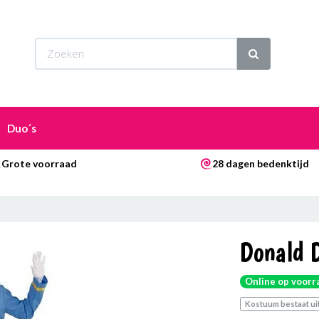
Wi
Duo´s
Grote voorraad
28 dagen bedenktijd
Donald 
Online op voorr
Kostuum bestaat uit