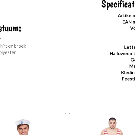
Specificat
Artikel
EAN 
stuum:
Vo
/L
hirt en broek
Lett
olyester
Halloween 
G
Ma
Kledin
Feest