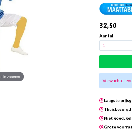
32
,50
Aantal
m te zoomen
Verwachte lev
Laagste prijsg
Thuisbezorgd 
Niet goed, gel
Grote voorra