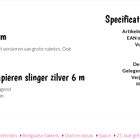
Specificat
Artikel
 m
EAN 
Vo
et versieren van grote ruimtes. Ook
De
Gelege
ieren slinger zilver 6 m
Ver
H
ragend
cm
enheden
Bengaalse fakkels
Oud en nieuw
Space
25 Jaar ge