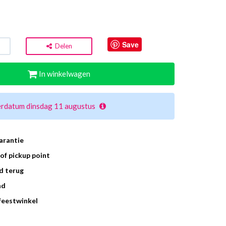
Save
Delen
In winkelwagen
erdatum dinsdag 11 augustus
arantie
of pickup point
d terug
ad
 feestwinkel