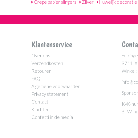
Crepe papier slingers
Zilver
Huwelijk decoratie
Klantenservice
Conta
Over ons
Folkinge
Verzendkosten
9711JX
Retouren
Winkel:
FAQ
info@co
Algemene voorwaarden
Sponsor
Privacy statement
Contact
KvK-nu
Klachten
BTW-nu
Confetti in de media