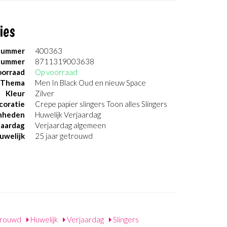
ies
nummer
400363
nummer
8711319003638
orraad
Op voorraad
Thema
Men In Black Oud en nieuw Space
Kleur
Zilver
coratie
Crepe papier slingers Toon alles Slingers
nheden
Huwelijk Verjaardag
jaardag
Verjaardag algemeen
uwelijk
25 jaar getrouwd
trouwd
Huwelijk
Verjaardag
Slingers