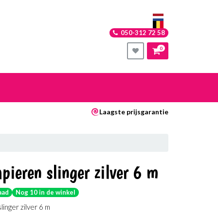
050-312 72 58
0
nkelwagen
Laagste prijsgarantie
Uw winkelwagen is leeg.
Vul hem met producten.
pieren slinger zilver 6 m
aad
Nog 10 in de winkel
inger zilver 6 m