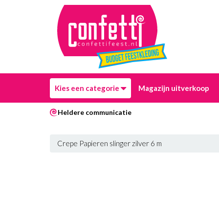
Kies een categorie
Magazijn uitverkoop
Heldere communicatie
Crepe Papieren slinger zilver 6 m