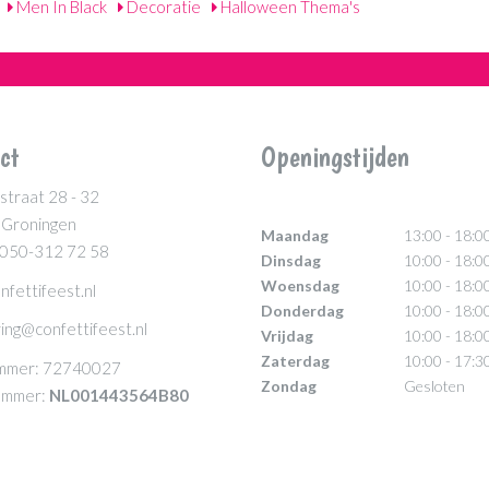
Men In Black
Decoratie
Halloween Thema's
ct
Openingstijden
straat 28 - 32
 Groningen
Maandag
13:00 - 18:0
 050-312 72 58
Dinsdag
10:00 - 18:0
Woensdag
10:00 - 18:0
nfettifeest.nl
Donderdag
10:00 - 18:0
ing@confettifeest.nl
Vrijdag
10:00 - 18:0
Zaterdag
10:00 - 17:3
mmer: 72740027
Zondag
Gesloten
mmer:
NL001443564B80