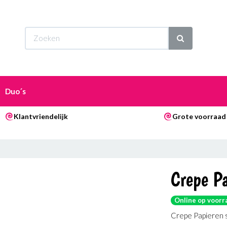
Wi
Duo´s
Klantvriendelijk
Grote voorraad
Crepe Pa
Online op voorr
Crepe Papieren sl