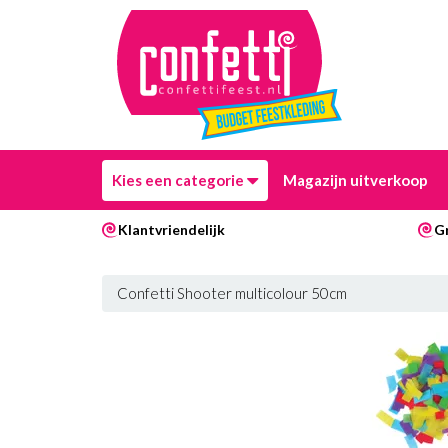
Kies een categorie
Magazijn uitverkoop
Klantvriendelijk
G
Confetti Shooter multicolour 50cm