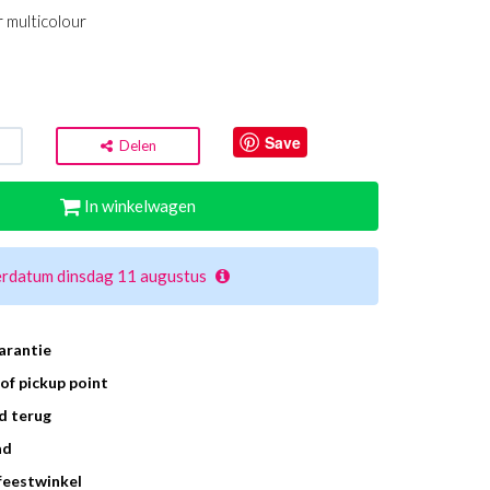
 multicolour
Save
Delen
In winkelwagen
erdatum dinsdag 11 augustus
arantie
of pickup point
d terug
ad
 feestwinkel