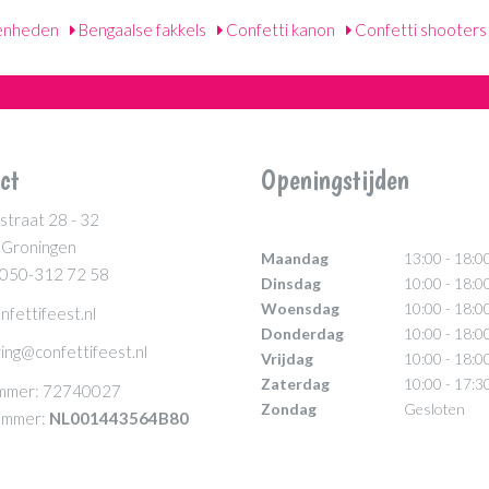
enheden
Bengaalse fakkels
Confetti kanon
Confetti shooters
ct
Openingstijden
straat 28 - 32
 Groningen
Maandag
13:00 - 18:0
 050-312 72 58
Dinsdag
10:00 - 18:0
Woensdag
10:00 - 18:0
nfettifeest.nl
Donderdag
10:00 - 18:0
ing@confettifeest.nl
Vrijdag
10:00 - 18:0
Zaterdag
10:00 - 17:3
mmer: 72740027
Zondag
Gesloten
mmer:
NL001443564B80