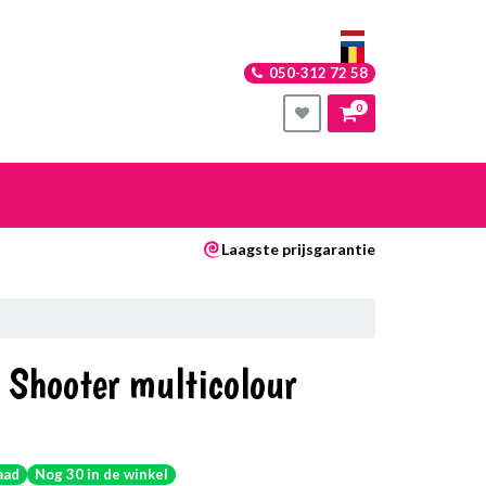
050-312 72 58
0
nkelwagen
Laagste prijsgarantie
Uw winkelwagen is leeg.
Vul hem met producten.
 Shooter multicolour
aad
Nog 30 in de winkel