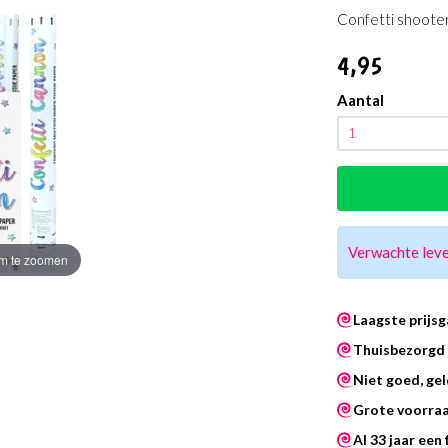
Confetti shooter
4
,95
Aantal
Verwachte lev
m te zoomen
Laagste prijsg
Thuisbezorgd 
Niet goed, gel
Grote voorra
Al 33 jaar een