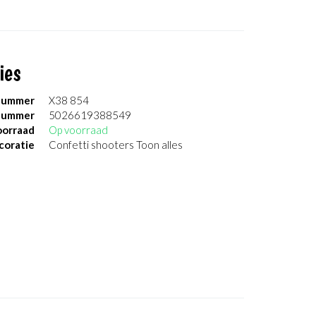
ies
nummer
X38 854
nummer
5026619388549
orraad
Op voorraad
coratie
Confetti shooters Toon alles