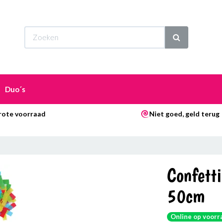
Wi
Duo´s
rote voorraad
Niet goed, geld terug
Confetti
50cm
Online op voorr