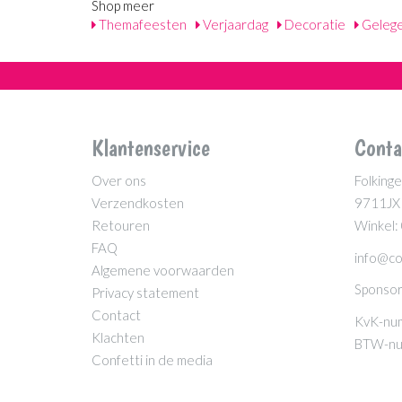
Shop meer
Themafeesten
Verjaardag
Decoratie
Geleg
Klantenservice
Conta
Over ons
Folkinge
Verzendkosten
9711JX
Retouren
Winkel:
FAQ
info@co
Algemene voorwaarden
Sponsor
Privacy statement
Contact
KvK-nu
Klachten
BTW-nu
Confetti in de media