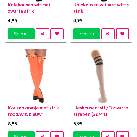
Kniekousen wit met
Kniekousen wit met witte
zwarte strik
strik
4
,95
4
,95
Shop nu
Shop nu
Kousen oranje met strik
Lieskousen wit / 3 zwarte
rood/wit/blauw
strepen (36/41)
8
,95
5
,95
Shop nu
Shop nu