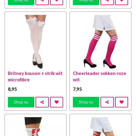
Britney kousen + strik wit
Cheerleader sokken roze
microfibre
wit
8
,95
7
,95
Shop nu
Shop nu