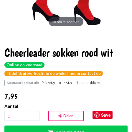
tik om te zoomen
Cheerleader sokken rood wit
Online op voorraad
Tijdelijk uitverkocht in de winkel, neem contact op
Stevige one size fits all sokken
Kostuum bestaat uit:
7
,95
Aantal
Save
Delen