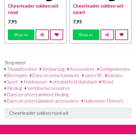
Cheerleader sokken wit
Cheerleader sokken wit
rood
zwart
7
,95
7
,95
Shop nu
Shop nu
Shop meer
Themafeesten
Verjaardag
Accessoires
Gelegenheden
Beroepen
Dans en entertainment
Jaren 90
Landen
Sport
Kniekousen
oktoberfest duitsland
Rood
Kleding
Verkleedaccessoires
Dans en entertainment kleding
Dans en entertainment accessoires
Halloween Thema's
Cheerleader sokken rood wit