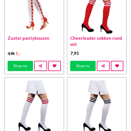
Zuster pantykousen
Cheerleader sokken rood
wit
1
,-
7
,95
4
,95
Shop nu
Shop nu