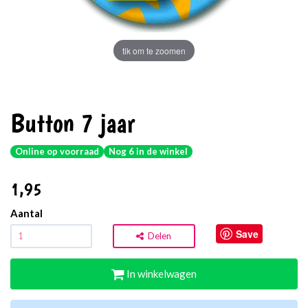
tik om te zoomen
Button 7 jaar
Online op voorraad
Nog 6 in de winkel
1
,95
Aantal
Save
Delen
In winkelwagen