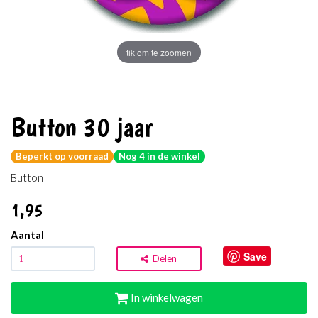
tik om te zoomen
Button 30 jaar
Beperkt op voorraad
Nog 4 in de winkel
Button
1
,95
Aantal
Save
Delen
In winkelwagen