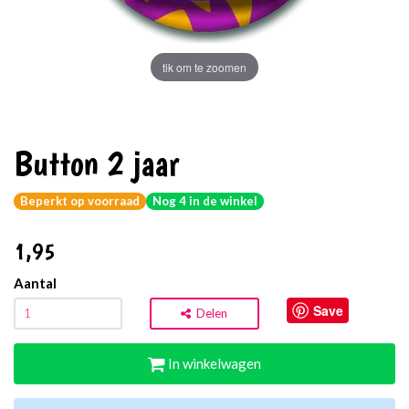
tik om te zoomen
Button 2 jaar
Beperkt op voorraad
Nog 4 in de winkel
1
,95
Aantal
Save
Delen
In winkelwagen