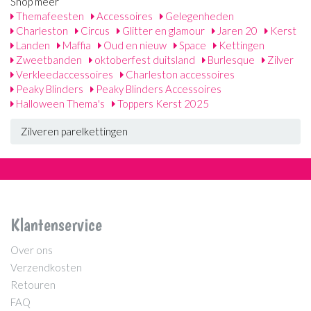
Shop meer
Themafeesten
Accessoires
Gelegenheden
Charleston
Circus
Glitter en glamour
Jaren 20
Kerst
Landen
Maffia
Oud en nieuw
Space
Kettingen
Zweetbanden
oktoberfest duitsland
Burlesque
Zilver
Verkleedaccessoires
Charleston accessoires
Peaky Blinders
Peaky Blinders Accessoires
Halloween Thema's
Toppers Kerst 2025
Zilveren parelkettingen
Klantenservice
Over ons
Verzendkosten
Retouren
FAQ