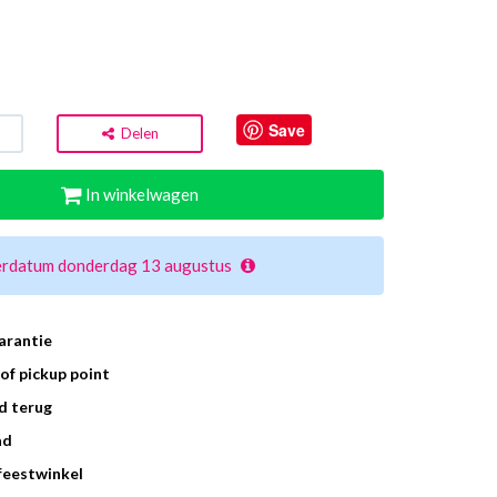
Save
Delen
In winkelwagen
erdatum donderdag 13 augustus
arantie
of pickup point
d terug
ad
 feestwinkel