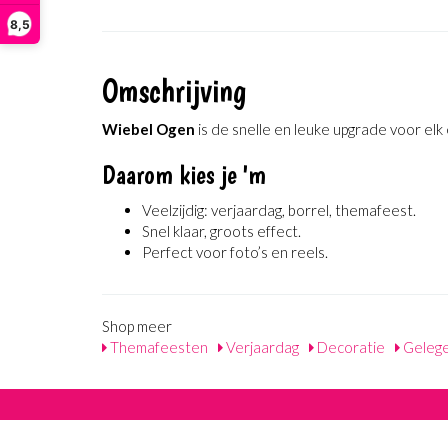
8,5
Omschrijving
Wiebel Ogen
is de snelle en leuke upgrade voor el
Daarom kies je 'm
Veelzijdig: verjaardag, borrel, themafeest.
Snel klaar, groots effect.
Perfect voor foto’s en reels.
Shop meer
Themafeesten
Verjaardag
Decoratie
Geleg