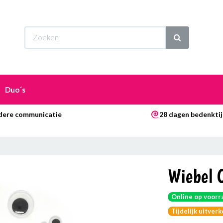
Wi
Duo´s
dere communicatie
28 dagen bedenkti
Wiebel 
Online op voorr
Tijdelijk uitver