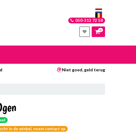
050-312 72 58
0
nkelwagen
jd
Niet goed, geld terug
Uw winkelwagen is leeg.
Vul hem met producten.
Ogen
aad
kocht in de winkel, neem contact op