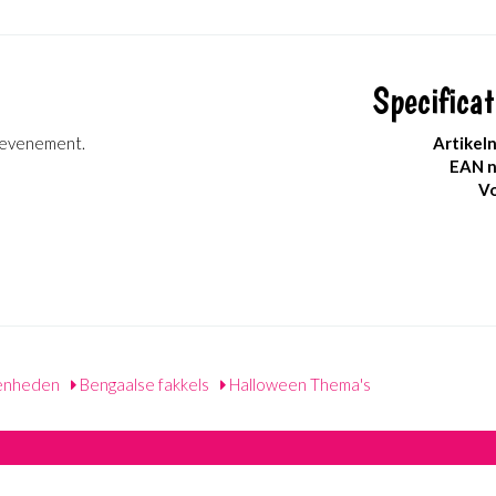
Specificat
k evenement.
Artikel
EAN 
Vo
enheden
Bengaalse fakkels
Halloween Thema's