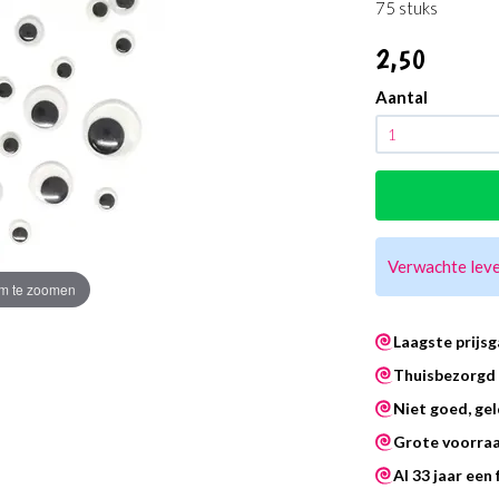
75 stuks
2
,50
Aantal
Verwachte lev
m te zoomen
Laagste prijsg
Thuisbezorgd 
Niet goed, gel
Grote voorra
Al 33 jaar een