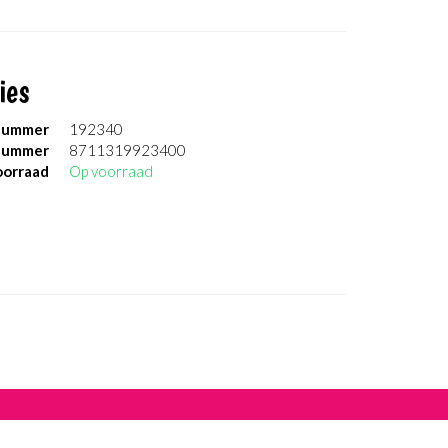
ies
nummer
192340
nummer
8711319923400
orraad
Op voorraad