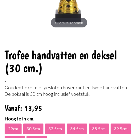
tik om te zoomen
Trofee handvatten en deksel
(30 cm.)
-
Gouden beker met gesloten bovenkant en twee handvatten.
De bokaal is 30 cm hoog inclusief voetstuk.
Vanaf:
13
,95
Hoogte in cm.
29cm
30.5cm
32.5cm
34.5cm
38.5cm
39.5cm