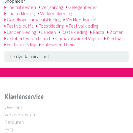
Shop meer
Themafeesten
Verjaardag
Gelegenheden
Thema kleding
Verkleedkleding
Goedkope carnavalskleding
Verkleedwinkel
Festival outfit
Feestkleding
Festival kleding
Landen kleding
Landen
Rasta kleding
Rasta
Zomer
oktoberfest duitsland
Carnavalswinkel Veghel
Kleding
Festival kleding
Halloween Thema's
Tie dye Jamaica shirt
Klantenservice
Over ons
Verzendkosten
Retouren
FAQ